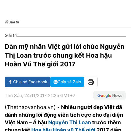
VĂN HÓA SỐNG KHỎE
ĐỌC - XEM
BÓNG ĐÁ
KẾT QUẢ
CÁC CÚP CHÂU ÂU
GOLF
GIẢI TRÍ
NHỊP ĐẬP SỨC KHỎE
DIỄN ĐÀN
VĂN HÓA
BẢNG XẾP HẠNG
Giải trí
DU LỊCH
PHIM
X-QUANG TIN ĐỒN
CÔNG NGHIỆP VĂN HÓA
GIẢI TRÍ
Giải trí
THẾ GIỚI SAO
TIN TỨC
ÂM NHẠC
VIẾT LẠI ƯỚC MƠ
Dàn mỹ nhân Việt gửi lời chúc Nguyễn
HIGHTECH
Thị Loan trước chung kết Hoa hậu
ĐIỂM ĐẾN
KBIZ
Hoàn Vũ Thế giới 2017
TIÊU ĐIỂM - SPOTLIGHT
ẢNH
BẠN CẦN BIẾT
Chia sẻ Facebook
Chia sẻ Zalo
ẨM THỰC
INFOGRAPHIC
Thứ Sáu, 24/11/2017 21:25 GMT+7
TƯ VẤN
E-MAGAZINE
(Thethaovanhoa.vn) -
Nhiều người đẹp Việt đã
ẢNH
dành những lời động viên tích cực cho đại diện
Việt Nam – Á hậu
Nguyễn Thị Loan
trước thềm
BÁO GIẤY
chung kết
Hoa hậu Hoàn vũ Thế giới
2017 diễn