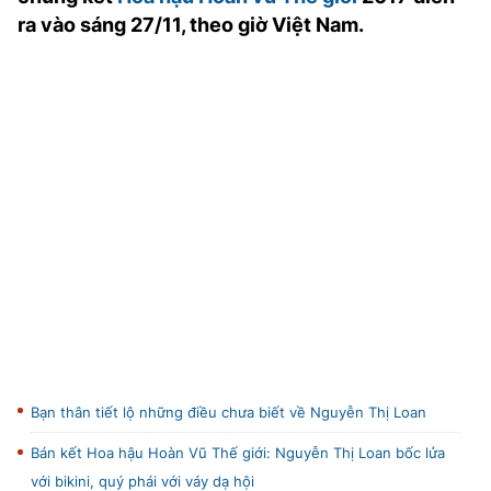
TRA CỨU PHƯỜNG XÃ
ra vào sáng 27/11, theo giờ Việt Nam.
CỐNG HIẾN
BÙI XUÂN PHÁI
TIỆN ÍCH
LIÊN HỆ QUẢNG CÁO
Hotline: 0981.119.189
Điện thoại: 024.38254756
MẠNG XÃ HỘI
Bạn thân tiết lộ những điều chưa biết về Nguyễn Thị Loan
Bán kết Hoa hậu Hoàn Vũ Thế giới: Nguyễn Thị Loan bốc lửa
với bikini, quý phái với váy dạ hội