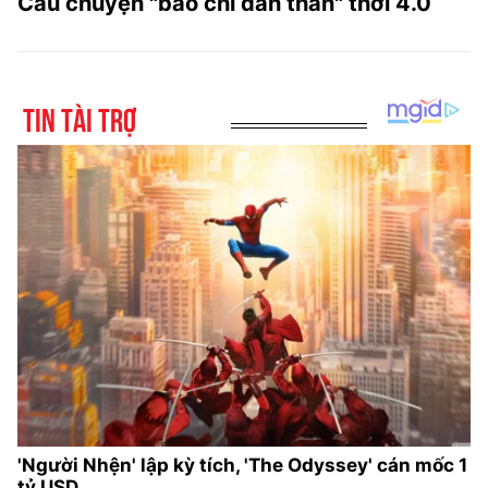
Câu chuyện "báo chí dấn thân" thời 4.0