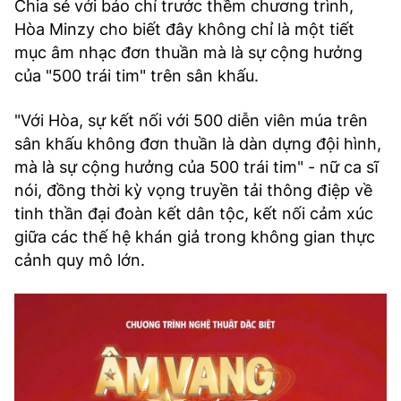
Chia sẻ với báo chí trước thềm chương trình,
TRA CỨU PHƯỜNG XÃ
Hòa Minzy cho biết đây không chỉ là một tiết
mục âm nhạc đơn thuần mà là sự cộng hưởng
CỐNG HIẾN
của "500 trái tim" trên sân khấu.
BÙI XUÂN PHÁI
"Với Hòa, sự kết nối với 500 diễn viên múa trên
TIỆN ÍCH
sân khấu không đơn thuần là dàn dựng đội hình,
mà là sự cộng hưởng của 500 trái tim" - nữ ca sĩ
LIÊN HỆ QUẢNG CÁO
nói, đồng thời kỳ vọng truyền tải thông điệp về
tinh thần đại đoàn kết dân tộc, kết nối cảm xúc
Hotline: 0981.119.189
giữa các thế hệ khán giả trong không gian thực
Điện thoại: 024.38254756
cảnh quy mô lớn.
MẠNG XÃ HỘI