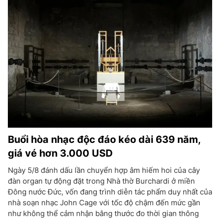
Buổi hòa nhạc độc đáo kéo dài 639 năm,
giá vé hơn 3.000 USD
Ngày 5/8 đánh dấu lần chuyển hợp âm hiếm hoi của cây
đàn organ tự động đặt trong Nhà thờ Burchardi ở miền
Đông nước Đức, vốn đang trình diễn tác phẩm duy nhất của
nhà soạn nhạc John Cage với tốc độ chậm đến mức gần
như không thể cảm nhận bằng thước đo thời gian thông