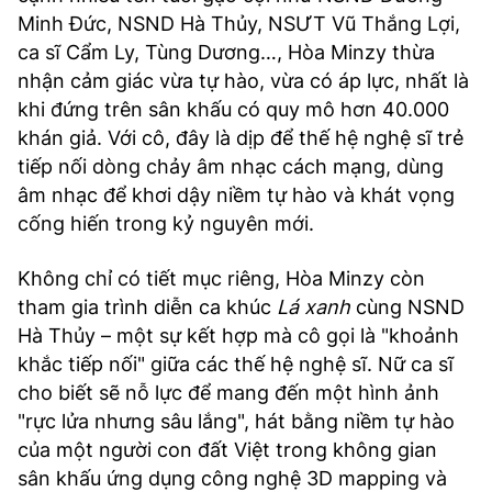
Minh Đức, NSND Hà Thủy, NSƯT Vũ Thắng Lợi,
ca sĩ Cẩm Ly, Tùng Dương…, Hòa Minzy thừa
nhận cảm giác vừa tự hào, vừa có áp lực, nhất là
khi đứng trên sân khấu có quy mô hơn 40.000
khán giả. Với cô, đây là dịp để thế hệ nghệ sĩ trẻ
tiếp nối dòng chảy âm nhạc cách mạng, dùng
âm nhạc để khơi dậy niềm tự hào và khát vọng
cống hiến trong kỷ nguyên mới.
Không chỉ có tiết mục riêng, Hòa Minzy còn
tham gia trình diễn ca khúc
Lá xanh
cùng NSND
Hà Thủy – một sự kết hợp mà cô gọi là "khoảnh
khắc tiếp nối" giữa các thế hệ nghệ sĩ. Nữ ca sĩ
cho biết sẽ nỗ lực để mang đến một hình ảnh
"rực lửa nhưng sâu lắng", hát bằng niềm tự hào
của một người con đất Việt trong không gian
sân khấu ứng dụng công nghệ 3D mapping và