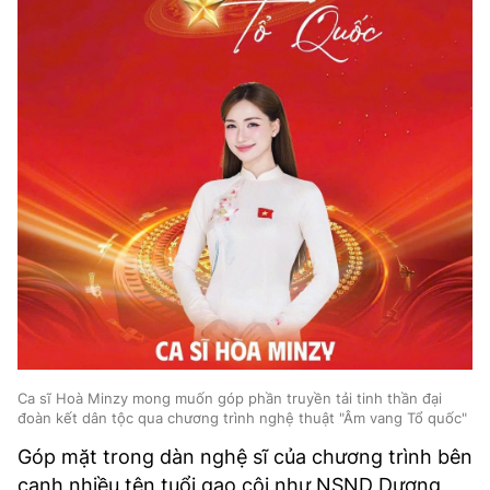
Ca sĩ Hoà Minzy mong muốn góp phần truyền tải tinh thần đại
đoàn kết dân tộc qua chương trình nghệ thuật "Âm vang Tổ quốc"
Góp mặt trong dàn nghệ sĩ của chương trình bên
cạnh nhiều tên tuổi gạo cội như NSND Dương