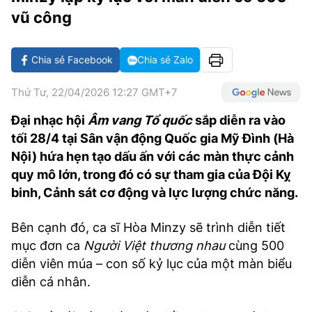
VĂN HÓA SỐNG KHỎE
ĐỌC - XEM
BÓNG ĐÁ
KẾT QUẢ
CÁC CÚP CHÂU ÂU
GOLF
vũ công
GIẢI TRÍ
NHỊP ĐẬP SỨC KHỎE
DIỄN ĐÀN
VĂN HÓA
BẢNG XẾP HẠNG
Chia sẻ Facebook
Chia sẻ Zalo
DU LỊCH
PHIM
X-QUANG TIN ĐỒN
CÔNG NGHIỆP VĂN HÓA
GIẢI TRÍ
Thứ Tư, 22/04/2026 12:27 GMT+7
THẾ GIỚI SAO
TIN TỨC
ÂM NHẠC
VIẾT LẠI ƯỚC MƠ
Đại nhạc hội
Âm vang Tổ quốc
sắp diễn ra vào
HIGHTECH
ĐIỂM ĐẾN
KBIZ
tối 28/4 tại Sân vận động Quốc gia Mỹ Đình (Hà
TIÊU ĐIỂM - SPOTLIGHT
Nội) hứa hẹn tạo dấu ấn với các màn thực cảnh
ẢNH
quy mô lớn, trong đó có sự tham gia của Đội Kỵ
BẠN CẦN BIẾT
binh, Cảnh sát cơ động và lực lượng chức năng.
ẨM THỰC
INFOGRAPHIC
Bên cạnh đó, ca sĩ Hòa Minzy sẽ trình diễn tiết
TƯ VẤN
E-MAGAZINE
mục đơn ca
Người Việt thương nhau
cùng 500
diễn viên múa – con số kỷ lục của một màn biểu
ẢNH
diễn cá nhân.
BÁO GIẤY