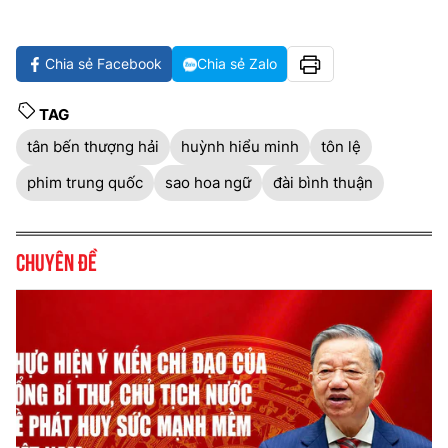
Chia sẻ Facebook
Chia sẻ Zalo
TAG
tân bến thượng hải
huỳnh hiểu minh
tôn lệ
phim trung quốc
sao hoa ngữ
đài bình thuận
Chuyên đề