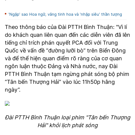
TRA CỨU PHƯỜNG XÃ
'Ngập' sao Hoa ngữ, vắng tinh hoa và 'nhập siêu' thần tượng
CỐNG HIẾN
Theo thông báo của Đài PTTH Bình Thuận: "Vì lí
BÙI XUÂN PHÁI
do khách quan liên quan đến các diễn viên đã lên
TIỆN ÍCH
tiếng chỉ trích phán quyết PCA đối với Trung
Quốc về vấn đề “đường lưỡi bò” trên Biển Đông
và để thể hiện quan điểm rõ ràng của cơ quan
LIÊN HỆ QUẢNG CÁO
ngôn luận thuộc Đảng và Nhà nước, nay Đài
PTTH Bình Thuận tạm ngừng phát sóng bộ phim
Hotline: 0981.119.189
“Tân bến Thượng Hải” vào lúc 11h50p hằng
Điện thoại: 024.38254756
ngày”.
MẠNG XÃ HỘI
Đài PTTH Bình Thuận loại phim "Tân bến Thượng
Hải" khỏi lịch phát sóng