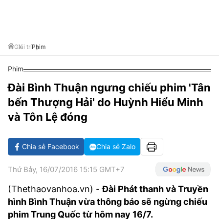
VĂN HÓA SỐNG KHỎE
ĐỌC - XEM
BÓNG ĐÁ
KẾT QUẢ
CÁC CÚP CHÂU ÂU
GOLF
GIẢI TRÍ
NHỊP ĐẬP SỨC KHỎE
DIỄN ĐÀN
VĂN HÓA
BẢNG XẾP HẠNG
DU LỊCH
PHIM
X-QUANG TIN ĐỒN
CÔNG NGHIỆP VĂN HÓA
Giải trí
Phim
GIẢI TRÍ
THẾ GIỚI SAO
TIN TỨC
Phim
ÂM NHẠC
VIẾT LẠI ƯỚC MƠ
Đài Bình Thuận ngưng chiếu phim 'Tân
HIGHTECH
ĐIỂM ĐẾN
KBIZ
bến Thượng Hải' do Huỳnh Hiểu Minh
TIÊU ĐIỂM - SPOTLIGHT
ẢNH
và Tôn Lệ đóng
BẠN CẦN BIẾT
ẨM THỰC
Chia sẻ Facebook
Chia sẻ Zalo
INFOGRAPHIC
TƯ VẤN
E-MAGAZINE
Thứ Bảy, 16/07/2016 15:15 GMT+7
ẢNH
(Thethaovanhoa.vn) -
Đài Phát thanh và Truyền
hình Bình Thuận vừa thông báo sẽ ngừng chiếu
BÁO GIẤY
phim Trung Quốc từ hôm nay 16/7.