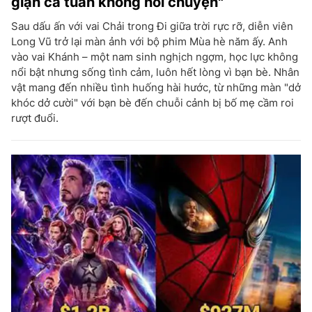
giận cả tuần không nói chuyện"
Sau dấu ấn với vai Chải trong Đi giữa trời rực rỡ, diễn viên
Long Vũ trở lại màn ảnh với bộ phim Mùa hè năm ấy. Anh
vào vai Khánh – một nam sinh nghịch ngợm, học lực không
nổi bật nhưng sống tình cảm, luôn hết lòng vì bạn bè. Nhân
vật mang đến nhiều tình huống hài hước, từ những màn "dở
khóc dở cười" với bạn bè đến chuỗi cảnh bị bố mẹ cầm roi
rượt đuổi.