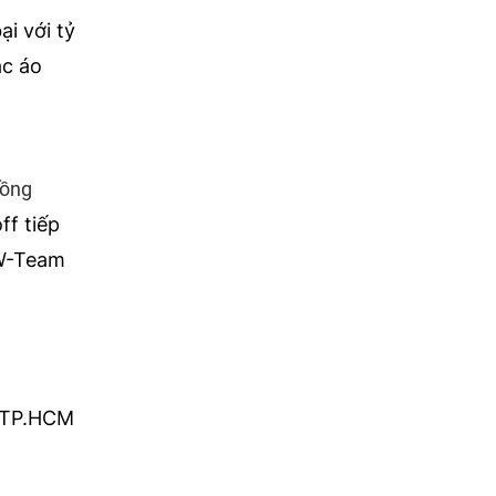
i với tỷ
ác áo
Đồng
ff tiếp
 W-Team
g TP.HCM