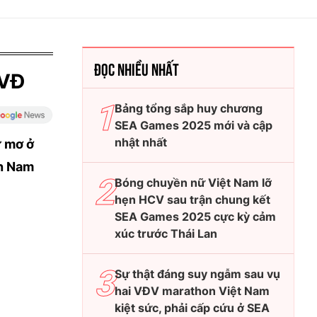
ĐỌC NHIỀU NHẤT
KVĐ
Bảng tổng sắp huy chương
SEA Games 2025 mới và cập
nhật nhất
ư mơ ở
ền Nam
Bóng chuyền nữ Việt Nam lỡ
hẹn HCV sau trận chung kết
SEA Games 2025 cực kỳ cảm
xúc trước Thái Lan
Sự thật đáng suy ngẫm sau vụ
hai VĐV marathon Việt Nam
kiệt sức, phải cấp cứu ở SEA