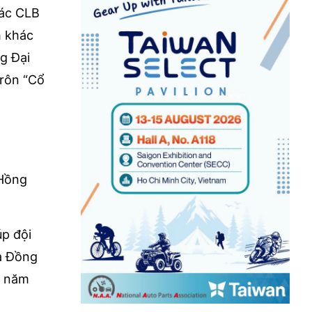
các CLB
h khác
g Đại
 rôn “Cổ
 Hồng
úp đội
à Đồng
t năm