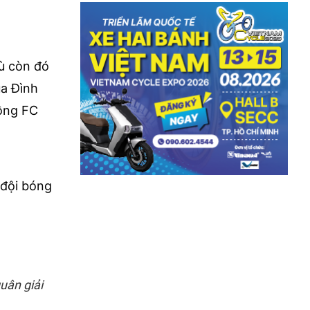
ù còn đó
ủa Đình
Hồng FC
 đội bóng
uân giải