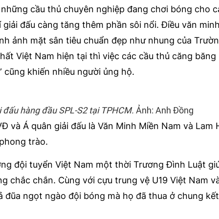
, những cầu thủ chuyên nghiệp đang chơi bóng cho 
í giải đấu càng tăng thêm phần sôi nổi. Điều văn min
hình ảnh mặt sân tiêu chuẩn đẹp như nhung của Trườn
ất Việt Nam hiện tại thì việc các cầu thủ căng băng
” cũng khiến nhiều người ủng hộ.
ải đấu hàng đầu SPL-S2 tại TPHCM.
Ảnh: Anh Đồng
VĐ và Á quân giải đấu là Văn Minh Miền Nam và Lam
phong trào.
ởng đội tuyển Việt Nam một thời Trương Đình Luật gi
g chắc chắn. Cùng với cựu trung vệ U19 Việt Nam v
ả đũa ngọt ngào đội bóng mà họ đã thua ở chung kế