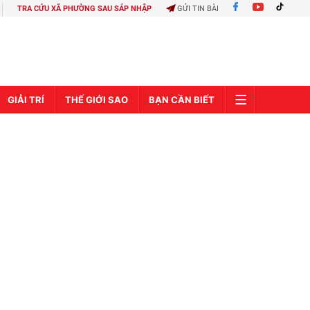
TRA CỨU XÃ PHƯỜNG SAU SÁP NHẬP
GỬI TIN BÀI
GIẢI TRÍ
THẾ GIỚI SAO
BẠN CẦN BIẾT