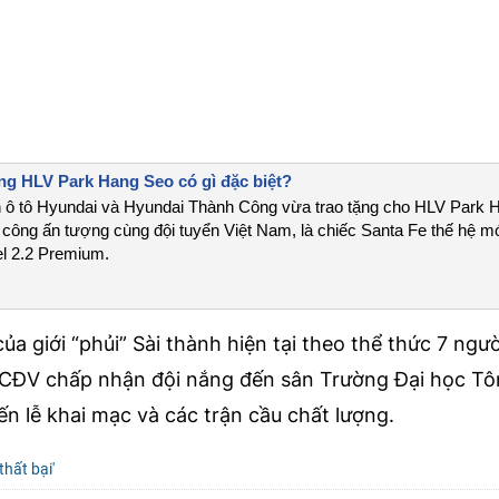
ng HLV Park Hang Seo có gì đặc biệt?
 ô tô Hyundai và Hyundai Thành Công vừa trao tặng cho HLV Park 
công ấn tượng cùng đội tuyển Việt Nam, là chiếc Santa Fe thế hệ mớ
el 2.2 Premium.
của giới “phủi” Sài thành hiện tại theo thể thức 7 người
n CĐV chấp nhận đội nắng đến sân Trường Đại học T
 lễ khai mạc và các trận cầu chất lượng.
hất bại'