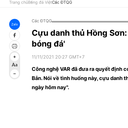
Trang chủ
Bóng đá Việt
Các ĐTQG
Các ĐTQG
Zalo
Cựu danh thủ Hồng Sơn: '
bóng đá'
11/11/2021 20:27 GMT+7
Công nghệ VAR đã đưa ra quyết định có 
Bản. Nói về tình huống này, cựu danh
ngày hôm nay".