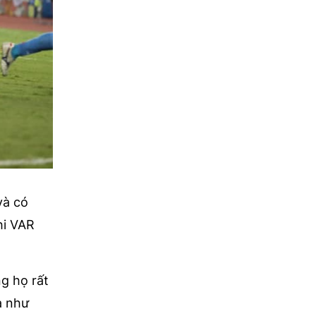
̀ có
khi VAR
g họ rất
à như