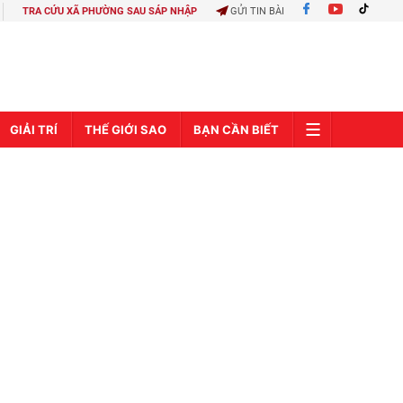
TRA CỨU XÃ PHƯỜNG SAU SÁP NHẬP
GỬI TIN BÀI
GIẢI TRÍ
THẾ GIỚI SAO
BẠN CẦN BIẾT