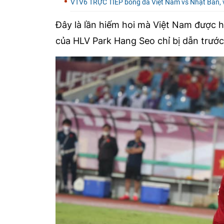
VTV6 TRỰC TIẾP bóng đá Việt Nam vs Nhật Bản, 
Đây là lần hiếm hoi mà Việt Nam được h
của HLV Park Hang Seo chỉ bị dẫn trước 