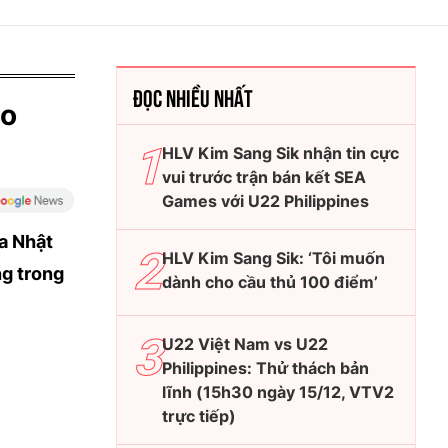
ĐỌC NHIỀU NHẤT
ho
HLV Kim Sang Sik nhận tin cực
vui trước trận bán kết SEA
Games với U22 Philippines
a Nhật
HLV Kim Sang Sik: ‘Tôi muốn
̀ng trong
dành cho cầu thủ 100 điểm’
U22 Việt Nam vs U22
Philippines: Thử thách bản
lĩnh (15h30 ngày 15/12, VTV2
trực tiếp)