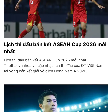
Lịch thi đấu bán kết ASEAN Cup 2026 mới
nhất
Lịch thi đấu bán kết ASEAN Cup 2026 mới nhất -
Thethaovanhoa.vn cập nhật lịch thi đấu của ĐT Việt Nam
tại vòng bán kết giải vô địch Đông Nam Á 2026.