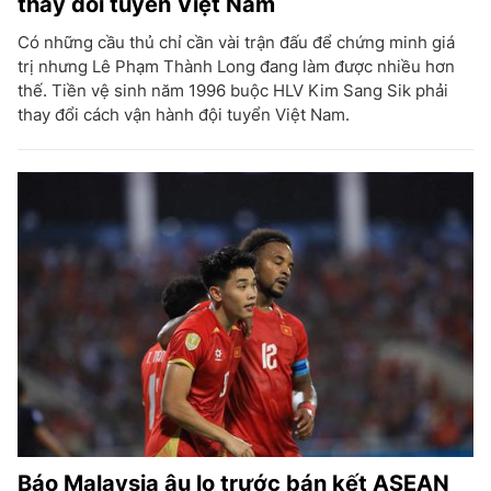
thay đổi tuyển Việt Nam
Có những cầu thủ chỉ cần vài trận đấu để chứng minh giá
trị nhưng Lê Phạm Thành Long đang làm được nhiều hơn
thế. Tiền vệ sinh năm 1996 buộc HLV Kim Sang Sik phải
thay đổi cách vận hành đội tuyển Việt Nam.
Báo Malaysia âu lo trước bán kết ASEAN