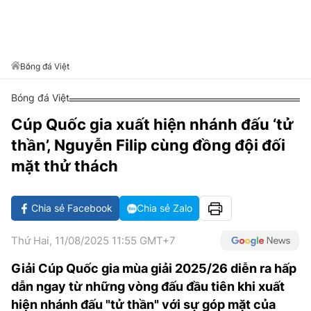
VĂN HÓA SỐNG KHỎE
ĐỌC - XEM
BÓNG ĐÁ
KẾT QUẢ
CÁC CÚP CHÂU ÂU
GOLF
GIẢI TRÍ
NHỊP ĐẬP SỨC KHỎE
DIỄN ĐÀN
VĂN HÓA
BẢNG XẾP HẠNG
DU LỊCH
PHIM
X-QUANG TIN ĐỒN
CÔNG NGHIỆP VĂN HÓA
Bóng đá Việt
GIẢI TRÍ
THẾ GIỚI SAO
TIN TỨC
Bóng đá Việt
ÂM NHẠC
VIẾT LẠI ƯỚC MƠ
Cúp Quốc gia xuất hiện nhánh đấu ‘tử
HIGHTECH
ĐIỂM ĐẾN
KBIZ
thần’, Nguyễn Filip cùng đồng đội đối
TIÊU ĐIỂM - SPOTLIGHT
ẢNH
mặt thử thách
BẠN CẦN BIẾT
ẨM THỰC
Chia sẻ Facebook
Chia sẻ Zalo
INFOGRAPHIC
TƯ VẤN
E-MAGAZINE
Thứ Hai, 11/08/2025 11:55 GMT+7
ẢNH
Giải Cúp Quốc gia mùa giải 2025/26 diễn ra hấp
dẫn ngay từ những vòng đấu đầu tiên khi xuất
BÁO GIẤY
hiện nhánh đấu "tử thần" với sự góp mặt của