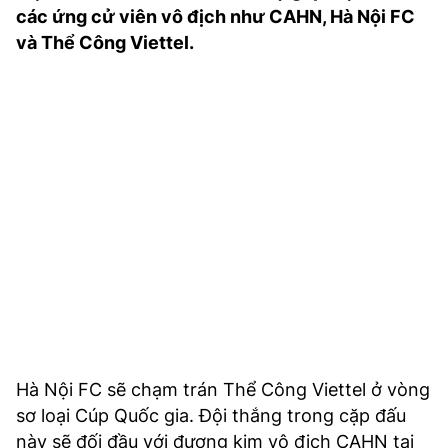
các ứng cử viên vô địch như CAHN, Hà Nội FC
TRA CỨU PHƯỜNG XÃ
và Thể Công Viettel.
CỐNG HIẾN
BÙI XUÂN PHÁI
TIỆN ÍCH
LIÊN HỆ QUẢNG CÁO
Hotline: 0981.119.189
Điện thoại: 024.38254756
MẠNG XÃ HỘI
Hà Nội FC sẽ chạm trán Thể Công Viettel ở vòng
sơ loại Cúp Quốc gia. Đội thắng trong cặp đấu
này sẽ đối đầu với đương kim vô địch CAHN tại