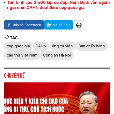
Tân binh cao 2m06 lập cú đúp, Nam Định vẫn ngậm
ngùi nhìn CAHN đoạt Siêu cúp quốc gia
Chia sẻ Facebook
Chia sẻ Zalo
TAG
cup quoc gia
CAHN
ứng cử viên
Ban chấp hành
cầu thủ Việt Nam
Công an Hà Nội
Chuyên đề