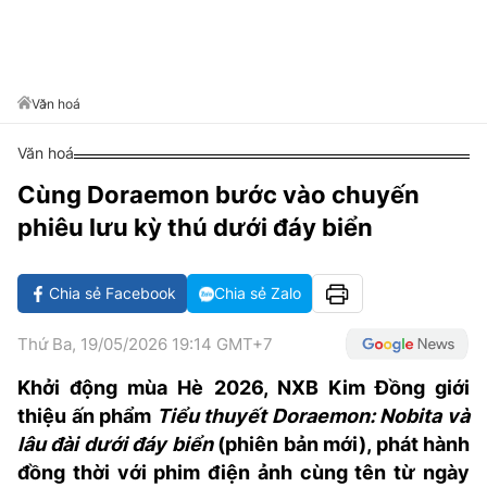
VĂN HÓA SỐNG KHỎE
ĐỌC - XEM
BÓNG ĐÁ
KẾT QUẢ
CÁC CÚP CHÂU ÂU
GOLF
GIẢI TRÍ
NHỊP ĐẬP SỨC KHỎE
DIỄN ĐÀN
VĂN HÓA
BẢNG XẾP HẠNG
DU LỊCH
PHIM
X-QUANG TIN ĐỒN
CÔNG NGHIỆP VĂN HÓA
Văn hoá
GIẢI TRÍ
THẾ GIỚI SAO
TIN TỨC
Văn hoá
ÂM NHẠC
VIẾT LẠI ƯỚC MƠ
Cùng Doraemon bước vào chuyến
HIGHTECH
ĐIỂM ĐẾN
KBIZ
phiêu lưu kỳ thú dưới đáy biển
TIÊU ĐIỂM - SPOTLIGHT
ẢNH
BẠN CẦN BIẾT
Chia sẻ Facebook
Chia sẻ Zalo
ẨM THỰC
INFOGRAPHIC
Thứ Ba, 19/05/2026 19:14 GMT+7
TƯ VẤN
E-MAGAZINE
Khởi động mùa Hè 2026, NXB Kim Đồng giới
thiệu ấn phẩm
Tiểu thuyết Doraemon: Nobita và
ẢNH
lâu đài dưới đáy biển
(phiên bản mới), phát hành
BÁO GIẤY
đồng thời với phim điện ảnh cùng tên từ ngày