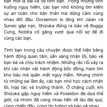
bản mới là bài ca về tình bạn. Trong những tình
huống nguy hiểm, các bạn nhỏ không tìm kiếm
sự an toàn cho bản thân mà dũng cảm cùng
nhau đối đầu. Doraemon lo lắng khi Jaian và
Suneo gặp nạn, Shizuka đứng ra bảo vệ Buggy
Cưng, Nobita cố gắng vượt qua nỗi sợ để đi
cùng các bạn.
Tình bạn trong câu chuyện được thể hiện bằng
hành động quan tâm, sẵn sàng nhận lỗi, bảo vệ
bạn bè và chịu trách nhiệm. Những rắc rối xảy ra
khi các nhân vật hành động bốc đồng, ham tìm
kho báu mà quên mất nguy hiểm. Nhưng chính
từ những sai lầm ấy, các bạn nhỏ học cách nhận
lỗi, hợp tác và trưởng thành. Ở chặng cuối, khi
Shizuka gặp nguy hiểm và Poseidon đe dọa thế
giới, cả nhóm đã cùng nhau tiến về lâu đài quỷ,
cùng chiến đấu, cùng tin tưởng và bảo vệ nhau.