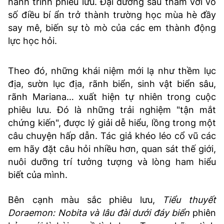
hành trình phiêu lưu. Đại dương sâu thẳm với vô
số điều bí ẩn trở thành trường học mùa hè đầy
say mê, biến sự tò mò của các em thành động
lực học hỏi.
Theo đó, những khái niệm mới lạ như thềm lục
địa, sườn lục địa, rãnh biển, sinh vật biển sâu,
rãnh Mariana… xuất hiện tự nhiên trong cuộc
phiêu lưu. Đó là những trải nghiệm "tận mắt
chứng kiến", được lý giải dễ hiểu, lồng trong một
câu chuyện hấp dẫn. Tác giả khéo léo cổ vũ các
em hãy đặt câu hỏi nhiều hơn, quan sát thế giới,
nuôi dưỡng trí tưởng tượng và lòng ham hiểu
biết của mình.
Bên cạnh màu sắc phiêu lưu,
Tiểu thuyết
Doraemon: Nobita và lâu đài dưới đáy biển
phiên