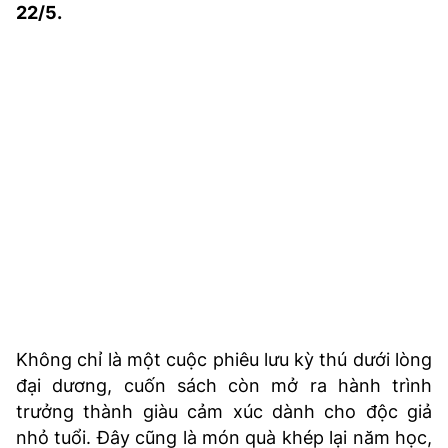
22/5.
TRA CỨU PHƯỜNG XÃ
CỐNG HIẾN
BÙI XUÂN PHÁI
TIỆN ÍCH
LIÊN HỆ QUẢNG CÁO
Hotline: 0981.119.189
Điện thoại: 024.38254756
MẠNG XÃ HỘI
Không chỉ là một cuộc phiêu lưu kỳ thú dưới lòng
đại dương, cuốn sách còn mở ra hành trình
trưởng thành giàu cảm xúc dành cho độc giả
nhỏ tuổi. Đây cũng là món quà khép lại năm học,