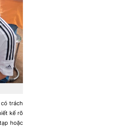
 có trách
iết kế rõ
 tạp hoặc