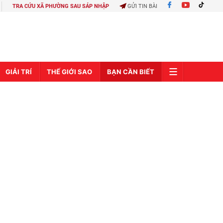
TRA CỨU XÃ PHƯỜNG SAU SÁP NHẬP
GỬI TIN BÀI
GIẢI TRÍ
THẾ GIỚI SAO
BẠN CẦN BIẾT