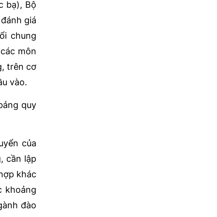
c bạ), Bộ
 đánh giá
ổi chung
m các môn
, trên cơ
ầu vào.
 bảng quy
tuyển của
, cần lập
 hợp khác
ác khoảng
ngành đào