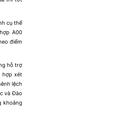
nh cụ thể
 hợp A00
theo điểm
ng hỗ trợ
ổ hợp xét
hênh lệch
ục và Đào
g khoảng