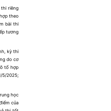
thi riêng
 hợp theo
m bài thi
xếp tương
h, kỳ thi
êng do cơ
rõ tổ hợp
1/5/2025;
Trung học
 điểm của
ả thi tốt