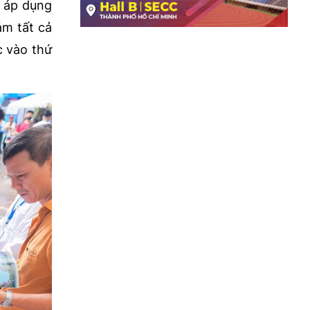
, áp dụng
ảm tất cả
c vào thứ