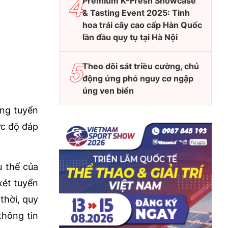
Premium K-Fresh Showcase
& Tasting Event 2025: Tinh
hoa trái cây cao cấp Hàn Quốc
lần đầu quy tụ tại Hà Nội
Theo dõi sát triều cường, chủ
động ứng phó nguy cơ ngập
úng ven biển
úng tuyển
ức độ đáp
ụ thể của
xét tuyển
thời, quy
thông tin