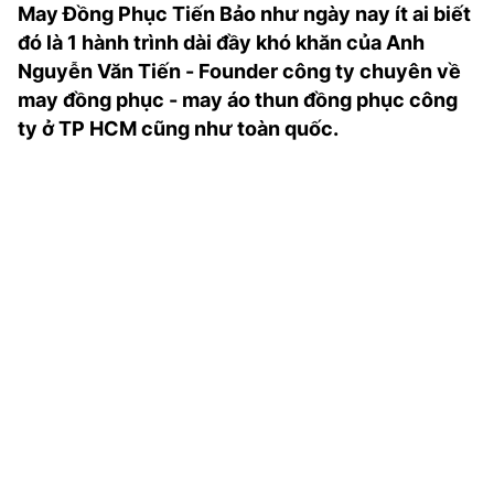
May Đồng Phục Tiến Bảo như ngày nay ít ai biết
TRA CỨU PHƯỜNG XÃ
đó là 1 hành trình dài đầy khó khăn của Anh
CỐNG HIẾN
Nguyễn Văn Tiến - Founder công ty chuyên về
may đồng phục - may áo thun đồng phục công
BÙI XUÂN PHÁI
ty ở TP HCM cũng như toàn quốc.
TIỆN ÍCH
LIÊN HỆ QUẢNG CÁO
Hotline: 0981.119.189
Điện thoại: 024.38254756
MẠNG XÃ HỘI