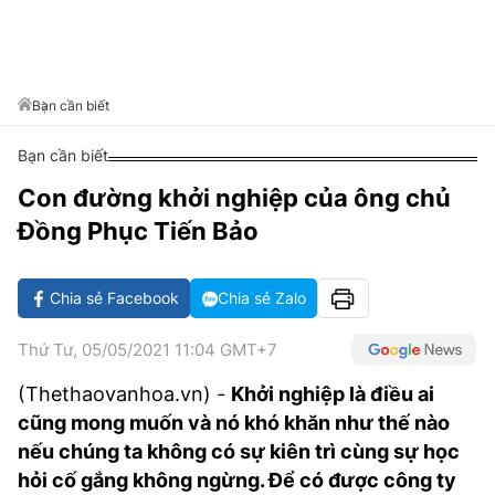
VĂN HÓA SỐNG KHỎE
ĐỌC - XEM
BÓNG ĐÁ
KẾT QUẢ
CÁC CÚP CHÂU ÂU
GOLF
GIẢI TRÍ
NHỊP ĐẬP SỨC KHỎE
DIỄN ĐÀN
VĂN HÓA
BẢNG XẾP HẠNG
DU LỊCH
PHIM
X-QUANG TIN ĐỒN
CÔNG NGHIỆP VĂN HÓA
Bạn cần biết
GIẢI TRÍ
THẾ GIỚI SAO
TIN TỨC
Bạn cần biết
ÂM NHẠC
VIẾT LẠI ƯỚC MƠ
Con đường khởi nghiệp của ông chủ
HIGHTECH
ĐIỂM ĐẾN
KBIZ
Đồng Phục Tiến Bảo
TIÊU ĐIỂM - SPOTLIGHT
ẢNH
BẠN CẦN BIẾT
Chia sẻ Facebook
Chia sẻ Zalo
ẨM THỰC
INFOGRAPHIC
Thứ Tư, 05/05/2021 11:04 GMT+7
TƯ VẤN
E-MAGAZINE
(Thethaovanhoa.vn) -
Khởi nghiệp là điều ai
cũng mong muốn và nó khó khăn như thế nào
ẢNH
nếu chúng ta không có sự kiên trì cùng sự học
BÁO GIẤY
hỏi cố gắng không ngừng. Để có được công ty