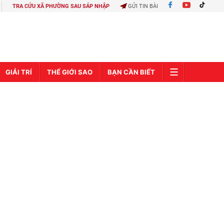
TRA CỨU XÃ PHƯỜNG SAU SÁP NHẬP
GỬI TIN BÀI
GIẢI TRÍ
THẾ GIỚI SAO
BẠN CẦN BIẾT