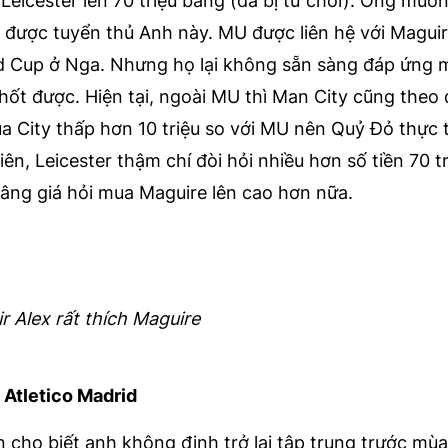
Leicester lên 70 triệu bảng (đã bị từ chối). Ông muố
 được tuyển thủ Anh này. MU được liên hệ với Maguir
rld Cup ở Nga. Nhưng họ lại không sẵn sàng đáp ứng 
hốt được. Hiện tại, ngoài MU thì Man City cũng theo 
a City thấp hơn 10 triệu so với MU nên Quỷ Đỏ thực
ên, Leicester thậm chí đòi hỏi nhiều hơn số tiền 70 t
nâng giá hỏi mua Maguire lên cao hơn nữa.
ir Alex rất thích Maguire
 Atletico Madrid
cho biết anh không định trở lại tập trung trước mùa