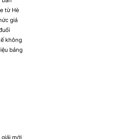
n ban
e từ Hè
mức giá
đuổi
 tế không
riệu bảng
 giải mới