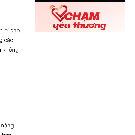
n bị cho
g các
ều không
i nâng