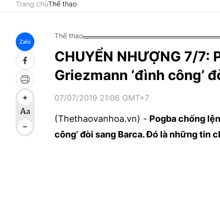
Trang chủ
Thể thao
Thể thao
Zalo
CHUYỂN NHƯỢNG 7/7: Pog
Griezmann ‘đình công’ đ
07/07/2019 21:06 GMT+7
(Thethaovanhoa.vn) -
Pogba chống lện
công’ đòi sang Barca. Đó là những tin