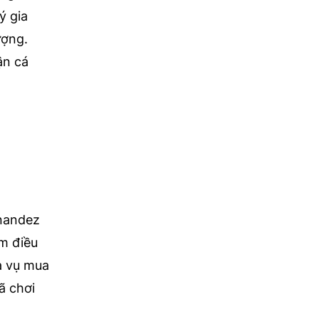
ý gia
ượng.
ận cá
rnandez
èm điều
à vụ mua
ã chơi