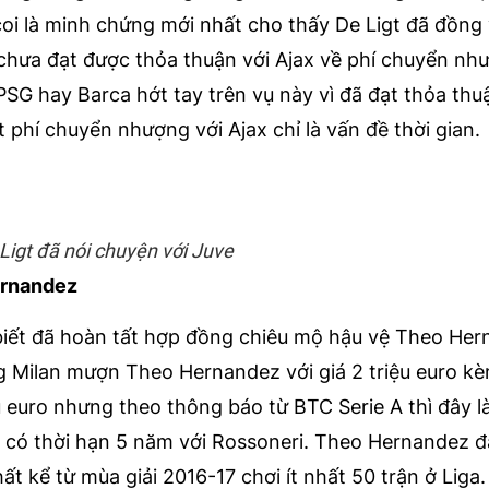
coi là minh chứng mới nhất cho thấy De Ligt đã đồng 
 chưa đạt được thỏa thuận với Ajax về phí chuyển nh
PSG hay Barca hớt tay trên vụ này vì đã đạt thỏa thu
phí chuyển nhượng với Ajax chỉ là vấn đề thời gian.
Ligt đã nói chuyện với Juve
ernandez
 biết đã hoàn tất hợp đồng chiêu mộ hậu vệ Theo He
ng Milan mượn Theo Hernandez với giá 2 triệu euro k
u euro nhưng theo thông báo từ BTC Serie A thì đây l
g có thời hạn 5 năm với Rossoneri. Theo Hernandez đ
hất kể từ mùa giải 2016-17 chơi ít nhất 50 trận ở Liga.