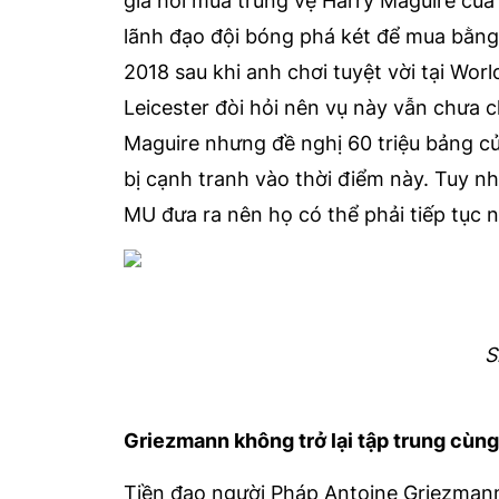
giá hỏi mua trung vệ Harry Maguire của 
lãnh đạo đội bóng phá két để mua bằng
2018 sau khi anh chơi tuyệt vời tại Wo
Leicester đòi hỏi nên vụ này vẫn chưa c
Maguire nhưng đề nghị 60 triệu bảng củ
bị cạnh tranh vào thời điểm này. Tuy nhi
MU đưa ra nên họ có thể phải tiếp tục 
S
Griezmann không trở lại tập trung cùng
Tiền đạo người Pháp Antoine Griezmann 