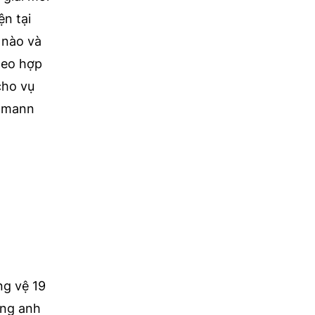
ện tại
 nào và
heo hợp
cho vụ
ezmann
ng vệ 19
ụng anh