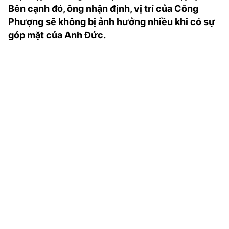
Bên cạnh đó, ông nhận định, vị trí của Công
TRA CỨU PHƯỜNG XÃ
Phượng sẽ không bị ảnh hưởng nhiều khi có sự
CỐNG HIẾN
góp mặt của Anh Đức.
BÙI XUÂN PHÁI
TIỆN ÍCH
LIÊN HỆ QUẢNG CÁO
Hotline: 0981.119.189
Điện thoại: 024.38254756
MẠNG XÃ HỘI