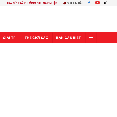
TRA CỨU XÃ PHƯỜNG SAU SÁP NHẬP
GỬI TIN BÀI
GIẢI TRÍ
THẾ GIỚI SAO
BẠN CẦN BIẾT