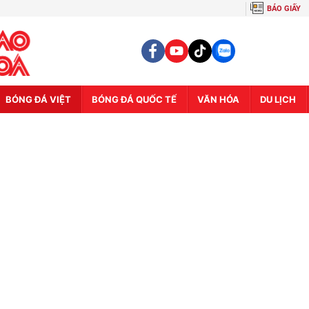
BÁO GIẤY
BÓNG ĐÁ VIỆT
BÓNG ĐÁ QUỐC TẾ
VĂN HÓA
DU LỊCH