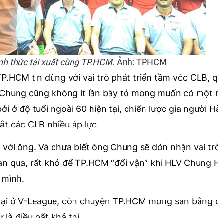
h thức tái xuất cùng TP.HCM.
Ảnh: TPHCM
.HCM tin dùng với vai trò phát triển tầm vóc CLB, q
g Chung cũng không ít lần bày tỏ mong muốn có một 
 ở độ tuổi ngoài 60 hiện tại, chiến lược gia người 
ắt các CLB nhiều áp lực.
 với ông. Và chưa biết ông Chung sẽ đón nhận vai tr
an qua, rất khó để TP.HCM “đổi vận” khi HLV Chung 
 mình.
hại ở V-League, còn chuyện TP.HCM mong san bằng 
là điều bất khả thi.