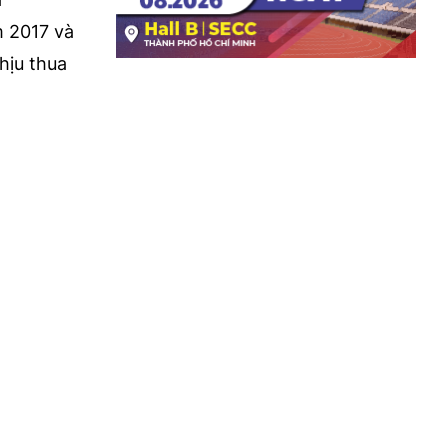
m 2017 và
hịu thua