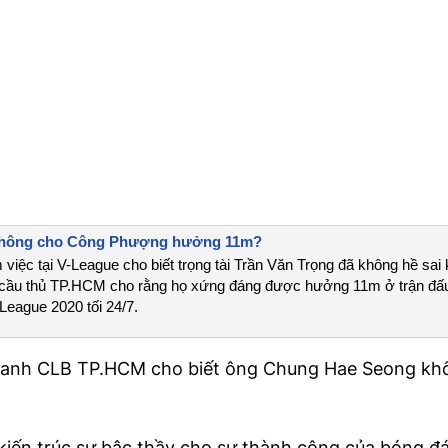
i không cho Công Phượng hưởng 11m?
 việc tại V-League cho biết trọng tài Trần Văn Trọng đã không hề sai 
 cầu thủ TP.HCM cho rằng họ xứng đáng được hưởng 11m ở trận đấu
League 2020 tối 24/7.
n doanh CLB TP.HCM cho biết ông Chung Hae Seong k
iến trúc sư bậc thầy cho sự thành công của bóng đ