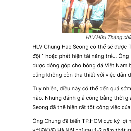
HLV Hữu Thắng chín
HLV Chung Hae Seong có thể sẽ được TP
đội 1 hoặc phát hiện tài năng trẻ… Ôn
được đóng góp cho bóng đá Việt Nam bởi
cũng không còn tha thiết với việc dẫn d
Tuy nhiên, điều này có thể đến quá sớm
nào. Nhưng đánh giá công bằng thời gi
Seong đã thể hiện rất tốt công việc của
Ông Chung đã biến TP.HCM cực kỳ lợi 
với ĐKVĐ Hà Nội chỉ sau 1-2 năm thật sự 