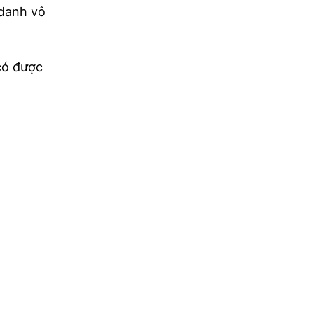
 danh vô
có được