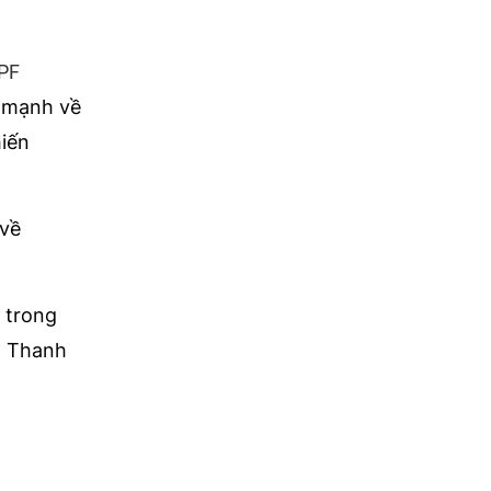
PF
 mạnh về
iến
 về
 trong
n Thanh