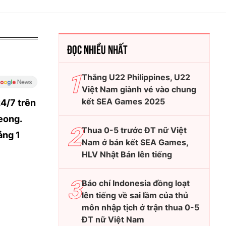
ĐỌC NHIỀU NHẤT
Thắng U22 Philippines, U22
Việt Nam giành vé vào chung
kết SEA Games 2025
24/7 trên
eong.
Thua 0-5 trước ĐT nữ Việt
ảng 1
Nam ở bán kết SEA Games,
HLV Nhật Bản lên tiếng
Báo chí Indonesia đồng loạt
lên tiếng về sai lầm của thủ
môn nhập tịch ở trận thua 0-5
ĐT nữ Việt Nam