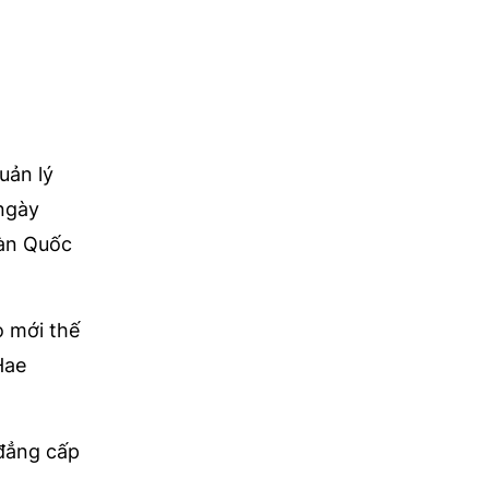
uản lý
ngày
Hàn Quốc
ò mới thế
Hae
đẳng cấp