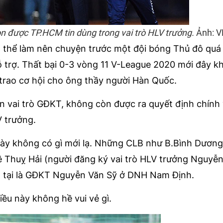
 được TP.HCM tin dùng trong vai trò HLV trưởng.
Ảnh: V
thể làm nên chuyện trước một đội bóng Thủ đô quá
trợ. Thất bại 0-3 vòng 11 V-League 2020 mới đây kh
rao cơ hội cho ông thầy người Hàn Quốc.
n vai trò GĐKT, không còn được ra quyết định chính
 trưởng.
này không có gì mới lạ. Những CLB như B.Bình Dương
 Thuỵ Hải (người đăng ký vai trò HLV trưởng Nguyễ
ện tại là GĐKT Nguyễn Văn Sỹ ở DNH Nam Định.
ều này không hề vui vẻ gì.