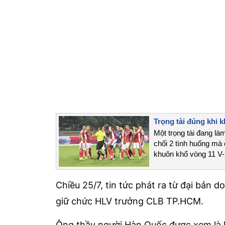
Trọng tài đúng kh
Một trọng tài đang làm
chối 2 tình huống mà
khuôn khổ vòng 11 V-
Chiều 25/7, tin tức phát ra từ đại bả
giữ chức HLV trưởng CLB TP.HCM.
Ông thầy người Hàn Quốc được xem là k