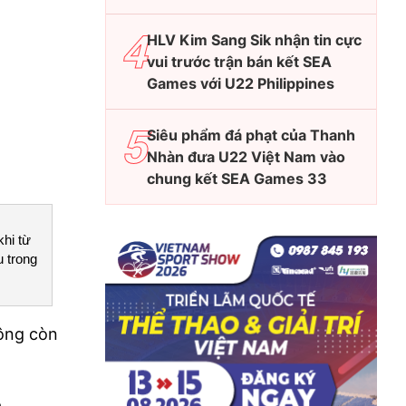
HLV Kim Sang Sik nhận tin cực
vui trước trận bán kết SEA
Games với U22 Philippines
Siêu phẩm đá phạt của Thanh
Nhàn đưa U22 Việt Nam vào
chung kết SEA Games 33
khi từ
 trong
hông còn
á