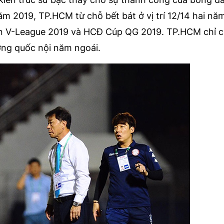
ăm 2019, TP.HCM từ chỗ bết bát ở vị trí 12/14 hai nă
n V-League 2019 và HCĐ Cúp QG 2019. TP.HCM chỉ c
ờng quốc nội năm ngoái.