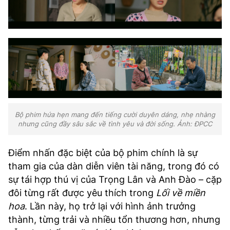
Bộ phim hứa hẹn mang đến tiếng cười duyên dáng, nhẹ nhàng
nhưng cũng đầy sâu sắc về tình yêu và đời sống. Ảnh: ĐPCC
Điểm nhấn đặc biệt của bộ phim chính là sự
tham gia của dàn diễn viên tài năng, trong đó có
sự tái hợp thú vị của Trọng Lân và Anh Đào – cặp
đôi từng rất được yêu thích trong
Lối về miền
hoa
. Lần này, họ trở lại với hình ảnh trưởng
thành, từng trải và nhiều tổn thương hơn, nhưng