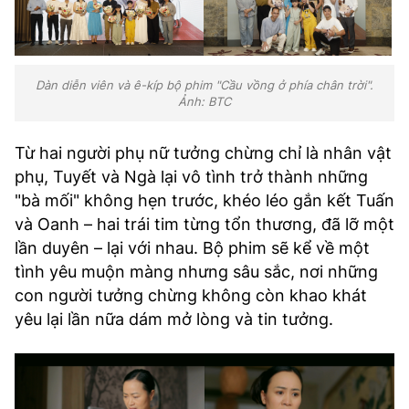
Dàn diễn viên và ê-kíp bộ phim "Cầu vồng ở phía chân trời".
Ảnh: BTC
Từ hai người phụ nữ tưởng chừng chỉ là nhân vật
phụ, Tuyết và Ngà lại vô tình trở thành những
"bà mối" không hẹn trước, khéo léo gắn kết Tuấn
và Oanh – hai trái tim từng tổn thương, đã lỡ một
lần duyên – lại với nhau. Bộ phim sẽ kể về một
tình yêu muộn màng nhưng sâu sắc, nơi những
con người tưởng chừng không còn khao khát
yêu lại lần nữa dám mở lòng và tin tưởng.