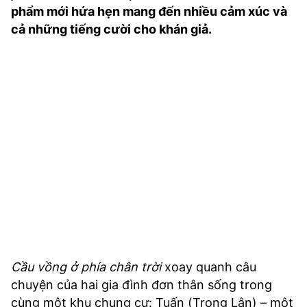
phẩm mới hứa hẹn mang đến nhiều cảm xúc và
TRA CỨU PHƯỜNG XÃ
cả những tiếng cười cho khán giả.
CỐNG HIẾN
BÙI XUÂN PHÁI
TIỆN ÍCH
LIÊN HỆ QUẢNG CÁO
Hotline: 0981.119.189
Điện thoại: 024.38254756
MẠNG XÃ HỘI
Cầu vồng ở phía chân trời
xoay quanh câu
chuyện của hai gia đình đơn thân sống trong
cùng một khu chung cư: Tuấn (Trọng Lân) – một