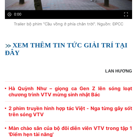
0:00
Trailer bộ phim "Cầu vồng ở phía chân trời". Nguồn: ĐPCC
XEM THÊM TIN TỨC GIẢI TRÍ TẠI
ĐÂY
LAN HƯƠNG
Hà Quỳnh Như – giọng ca Gen Z lên sóng loạt
chương trình VTV mừng sinh nhật Bác
2 phim truyền hình hợp tác Việt - Nga từng gây sốt
trên sóng VTV
Màn chào sân của bộ đôi diễn viên VTV trong tập 1
'Điểm hẹn tài năng'