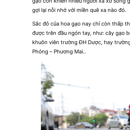
gạo còn khiến nhiều người xa xứ sống gi
gợi lại nỗi nhớ với miền quê xa nào đó.
Sắc đỏ của hoa gạo nay chỉ còn thấp th
được trên đầu ngón tay, như: cây gạo b
khuôn viên trường ĐH Dược, hay trường
Phóng – Phương Mai..