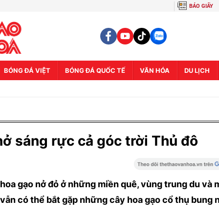
BÁO GIẤY
BÓNG ĐÁ VIỆT
BÓNG ĐÁ QUỐC TẾ
VĂN HÓA
DU LỊCH
 sáng rực cả góc trời Thủ đô
hoa gạo nở đỏ ở những miền quê, vùng trung du và 
, vẫn có thể bắt gặp những cây hoa gạo cổ thụ bung