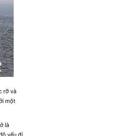
c rỡ và
ởi một
ở là
độ yếu đi