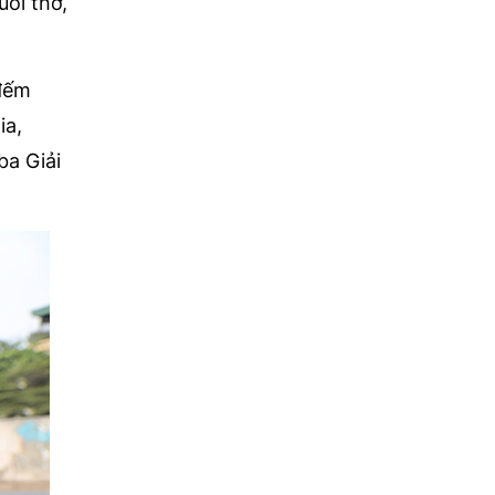
uổi thơ,
 đếm
ia,
ba Giải