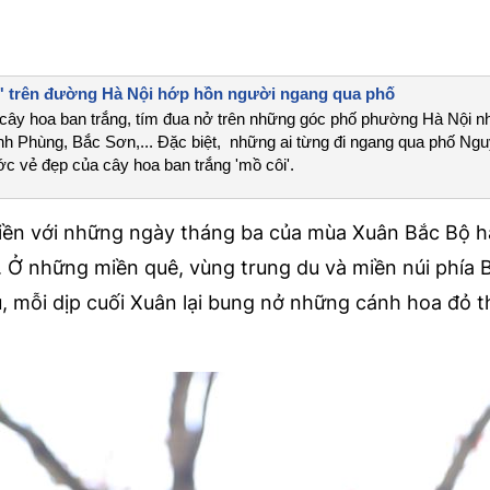
i' trên đường Hà Nội hớp hồn người ngang qua phố
cây hoa ban trắng, tím đua nở trên những góc phố phường Hà Nội n
h Phùng, Bắc Sơn,... Đặc biệt, những ai từng đi ngang qua phố Ng
ớc vẻ đẹp của cây hoa ban trắng 'mồ côi'.
 liền với những ngày tháng ba của mùa Xuân Bắc Bộ 
 Ở những miền quê, vùng trung du và miền núi phía B
, mỗi dịp cuối Xuân lại bung nở những cánh hoa đỏ 