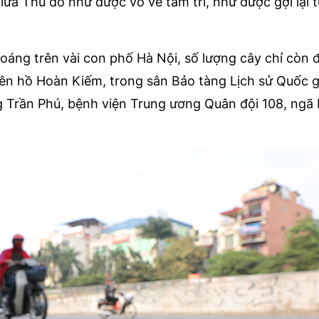
ữa Thủ đô như được vỗ về tâm trí, như được gợi lại t
oáng trên vài con phố Hà Nội, số lượng cây chỉ còn
ên hồ Hoàn Kiếm, trong sân Bảo tàng Lịch sử Quốc g
 Trần Phú, bệnh viện Trung ương Quân đội 108, ngã 