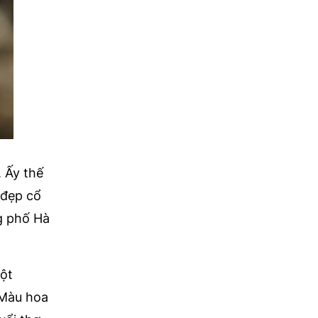
 Ấy thế
 đẹp cổ
g phố Hà
ột
 Màu hoa