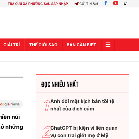
TRA CỨU XÃ PHƯỜNG SAU SÁP NHẬP
GỬI TIN BÀI
GIẢI TRÍ
THẾ GIỚI SAO
BẠN CẦN BIẾT
ĐỌC NHIỀU NHẤT
Anh đối mặt kịch bản tồi tệ
nhất của dịch cúm
miền núi
 nở những
ChatGPT bị kiện vì liên quan
vụ con trai giết mẹ ở Mỹ