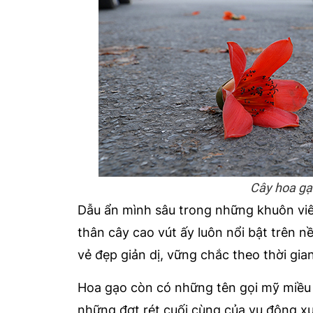
Cây hoa gạ
Dẫu ẩn mình sâu trong những khuôn viê
thân cây cao vút ấy luôn nổi bật trên n
vẻ đẹp giản dị, vững chắc theo thời gian
Hoa gạo còn có những tên gọi mỹ miều 
những đợt rét cuối cùng của vụ đông xu