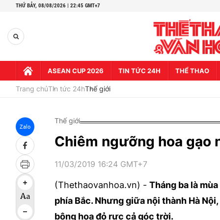
THỨ BẢY,
08/08/2026 | 22:45 GMT+7
ASEAN CUP 2026
TIN TỨC 24H
THỂ THAO
Trang chủ
Tin tức 24h
Thế giới
Thế giới
Zalo
Chiêm ngưỡng hoa gạo nở
11/03/2019 16:24 GMT+7
(Thethaovanhoa.vn) -
Tháng ba là mùa 
phía Bắc. Nhưng giữa nội thành Hà Nội
bông hoa đỏ rực cả góc trời.