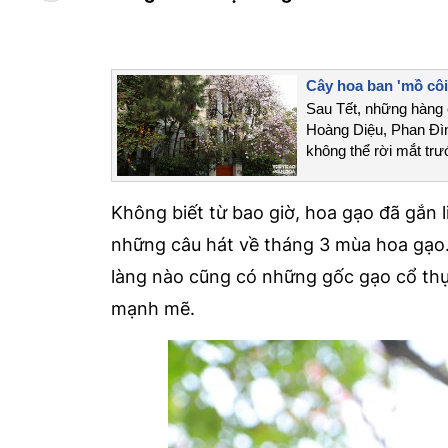
Cây hoa ban 'mồ cô
Sau Tết, những hàng 
Hoàng Diệu, Phan Đìn
không thể rời mắt trư
Không biết từ bao giờ, hoa gạo đã gắn
những câu hát về tháng 3 mùa hoa gạo.
làng nào cũng có những gốc gạo cổ thụ
mạnh mẽ.