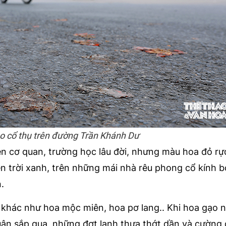
o cổ thụ trên đường Trần Khánh Dư
n cơ quan, trường học lâu đời, nhưng màu hoa đỏ rự
ền trời xanh, trên những mái nhà rêu phong cổ kính b
.
khác như hoa mộc miên, hoa pơ lang.. Khi hoa gạo n
ân sắp qua, những đợt lạnh thưa thớt dần và cường 