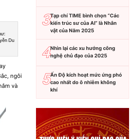
Tạp chí TIME bình chọn “Các
kiến trúc sư của AI” là Nhân
vật của Năm 2025
hư:
uyễn Du
Nhìn lại các xu hướng công
nghệ chủ đạo của 2025
hay
Ấn Độ kích hoạt mức ứng phó
ắc, ngôi
cao nhất do ô nhiễm không
thắm và
khí