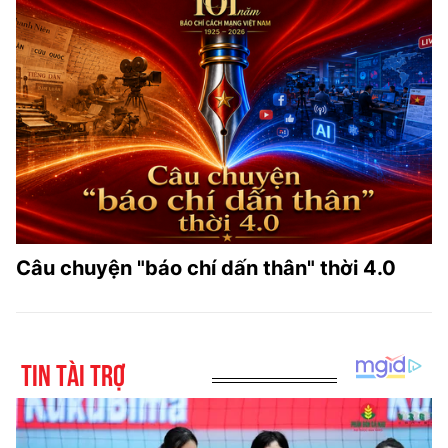
Câu chuyện "báo chí dấn thân" thời 4.0