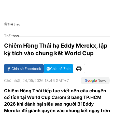
VĂN HÓA SỐNG KHỎE
ĐỌC - XEM
BÓNG ĐÁ
KẾT QUẢ
CÁC CÚP CHÂU ÂU
GOLF
GIẢI TRÍ
NHỊP ĐẬP SỨC KHỎE
DIỄN ĐÀN
VĂN HÓA
BẢNG XẾP HẠNG
DU LỊCH
PHIM
X-QUANG TIN ĐỒN
CÔNG NGHIỆP VĂN HÓA
Thể thao
GIẢI TRÍ
THẾ GIỚI SAO
TIN TỨC
Thể thao
ÂM NHẠC
VIẾT LẠI ƯỚC MƠ
Chiêm Hồng Thái hạ Eddy Merckx, lập
HIGHTECH
ĐIỂM ĐẾN
KBIZ
kỳ tích vào chung kết World Cup
TIÊU ĐIỂM - SPOTLIGHT
ẢNH
BẠN CẦN BIẾT
Chia sẻ Facebook
Chia sẻ Zalo
ẨM THỰC
INFOGRAPHIC
Chủ nhật, 24/05/2026 13:46 GMT+7
TƯ VẤN
E-MAGAZINE
Chiêm Hồng Thái tiếp tục viết nên câu chuyện
cổ tích tại World Cup Carom 3 băng TP.HCM
ẢNH
2026 khi đánh bại siêu sao người Bỉ Eddy
BÁO GIẤY
Merckx để giành quyền vào chung kết ngay trên