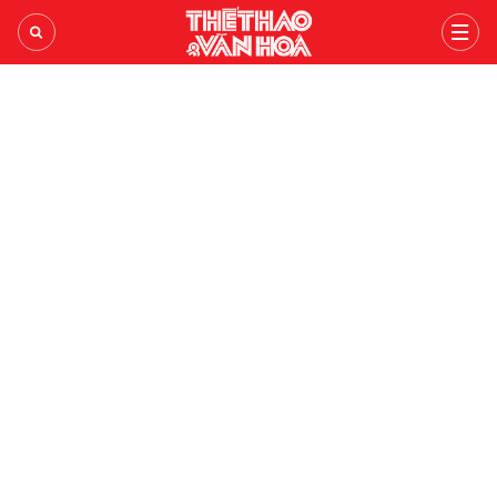
ASEAN CUP 2026
TIN TỨC 24H
LỊCH THI ĐẤU
THỂ THAO
TRONG NƯỚC
BÓNG ĐÁ VIỆT
BÓNG CHUYỀN
THẾ GIỚI
BÓNG ĐÁ QUỐC TẾ
V-LEAGUE
PICKLEBALL
BÌNH LUẬN
NHẬN ĐỊNH BÓNG ĐÁ
ANH
CÁC ĐTQG
CHẠY
VIDEO
LIVE
TÂY BAN NHA
TENNIS
VĂN HÓA
THỂ THAO
LỊCH THI ĐẤU
ITALY
BILLIARDS SNOOKER