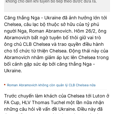
không cho đến khi tuyên bố tiếp theo được đưa ra.
TRA CỨU PHƯỜNG XÃ
CỐNG HIẾN
Căng thẳng Nga - Ukraine đã ảnh hưởng lớn tới
Chelsea, câu lạc bộ thuộc sở hữu của tỷ phú
BÙI XUÂN PHÁI
người Nga, Roman Abramovich. Hôm 26/2, ông
TIỆN ÍCH
Abramovich bất ngờ tuyên bố thôi giữ vai trò
ông chủ CLB Chelsea và trao quyền điều hành
LIÊN HỆ QUẢNG CÁO
cho tổ chức từ thiện Chelsea. Động thái này của
Abramovich nhằm giảm áp lực lên Chelsea trong
Hotline: 0981.119.189
bối cảnh gặp sức ép bởi căng thẳng Nga -
Ukraine.
Điện thoại: 024.38254756
Roman Abramovich không còn quản lý CLB Chelsea nữa
MẠNG XÃ HỘI
Trước chuyến làm khách của Chelsea tới Luton ở
FA Cup, HLV Thomas Tuchel một lần nữa nhận
những câu hỏi về vấn đề Ukraine. Điều này đã