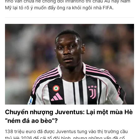
nhỏ vẫn chưa hề chống đối Infantino thì châu Âu hay Nam
Mỹ lại tỏ rõ ý muốn đẩy ông ra khỏi ngôi nhà FIFA.
Chuyển nhượng Juventus: Lại một mùa Hè
“ném đá ao bèo”?
138 triệu euro đã được Juventus tung vào thị trường cầu
thủ Hè 2026 để cải tổ đội hình, nhưng những vấn đề cố