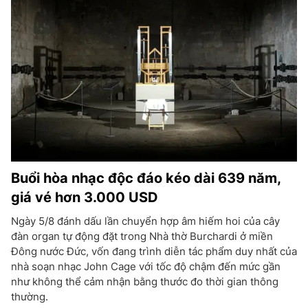
Buổi hòa nhạc độc đáo kéo dài 639 năm,
giá vé hơn 3.000 USD
Ngày 5/8 đánh dấu lần chuyển hợp âm hiếm hoi của cây
đàn organ tự động đặt trong Nhà thờ Burchardi ở miền
Đông nước Đức, vốn đang trình diễn tác phẩm duy nhất của
nhà soạn nhạc John Cage với tốc độ chậm đến mức gần
như không thể cảm nhận bằng thước đo thời gian thông
thường.