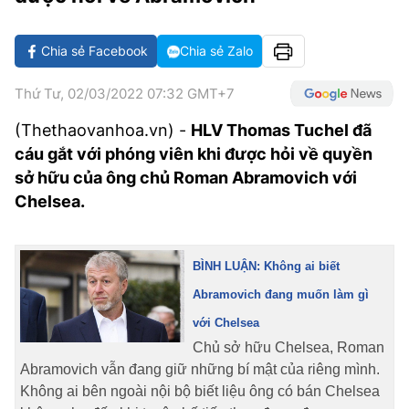
VĂN HÓA SỐNG KHỎE
ĐỌC - XEM
BÓNG ĐÁ
KẾT QUẢ
CÁC CÚP CHÂU ÂU
GOLF
GIẢI TRÍ
NHỊP ĐẬP SỨC KHỎE
DIỄN ĐÀN
VĂN HÓA
BẢNG XẾP HẠNG
Chia sẻ Facebook
Chia sẻ Zalo
DU LỊCH
PHIM
X-QUANG TIN ĐỒN
CÔNG NGHIỆP VĂN HÓA
GIẢI TRÍ
Thứ Tư, 02/03/2022 07:32 GMT+7
THẾ GIỚI SAO
TIN TỨC
(Thethaovanhoa.vn) -
ÂM NHẠC
HLV Thomas Tuchel đã
VIẾT LẠI ƯỚC MƠ
cáu gắt với phóng viên khi được hỏi về quyền
HIGHTECH
ĐIỂM ĐẾN
KBIZ
sở hữu của ông chủ Roman Abramovich với
TIÊU ĐIỂM - SPOTLIGHT
Chelsea.
ẢNH
BẠN CẦN BIẾT
ẨM THỰC
BÌNH LUẬN: Không ai biết
INFOGRAPHIC
Abramovich đang muốn làm gì
TƯ VẤN
E-MAGAZINE
với Chelsea
Chủ sở hữu Chelsea, Roman
ẢNH
Abramovich vẫn đang giữ những bí mật của riêng mình.
BÁO GIẤY
Không ai bên ngoài nội bộ biết liệu ông có bán Chelsea