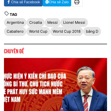
Chia sẻ Facebook
Chia sẻ Zalo
TAG
Argentina
Croatia
Messi
Lionel Messi
Caballero
World Cup
World Cup 2018
bảng D
Chuyên đề