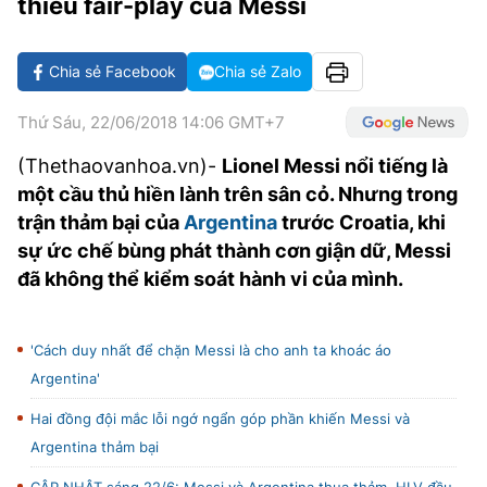
thiếu fair-play của Messi
VĂN HÓA SỐNG KHỎE
ĐỌC - XEM
BÓNG ĐÁ
KẾT QUẢ
CÁC CÚP CHÂU ÂU
GOLF
GIẢI TRÍ
NHỊP ĐẬP SỨC KHỎE
DIỄN ĐÀN
VĂN HÓA
BẢNG XẾP HẠNG
Chia sẻ Facebook
Chia sẻ Zalo
DU LỊCH
PHIM
X-QUANG TIN ĐỒN
CÔNG NGHIỆP VĂN HÓA
GIẢI TRÍ
Thứ Sáu, 22/06/2018 14:06 GMT+7
THẾ GIỚI SAO
TIN TỨC
ÂM NHẠC
VIẾT LẠI ƯỚC MƠ
(Thethaovanhoa.vn)-
Lionel Messi nổi tiếng là
một cầu thủ hiền lành trên sân cỏ. Nhưng trong
HIGHTECH
ĐIỂM ĐẾN
KBIZ
trận thảm bại của
Argentina
trước Croatia, khi
TIÊU ĐIỂM - SPOTLIGHT
sự ức chế bùng phát thành cơn giận dữ, Messi
ẢNH
đã không thể kiểm soát hành vi của mình.
BẠN CẦN BIẾT
ẨM THỰC
INFOGRAPHIC
'Cách duy nhất để chặn Messi là cho anh ta khoác áo
TƯ VẤN
E-MAGAZINE
Argentina'
ẢNH
Hai đồng đội mắc lỗi ngớ ngẩn góp phần khiến Messi và
Argentina thảm bại
BÁO GIẤY