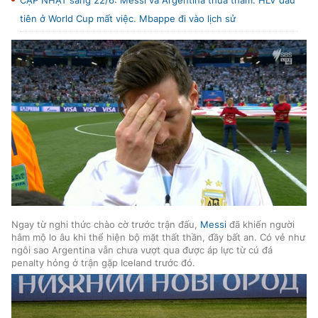
CẬP NHẬT sáng 22/6: Messi và Argentina thua thảm. HLV đầu
TRA CỨU PHƯỜNG XÃ
tiên ở World Cup mất việc. Mbappe đi vào lịch sử
CỐNG HIẾN
BÙI XUÂN PHÁI
TIỆN ÍCH
LIÊN HỆ QUẢNG CÁO
Hotline: 0981.119.189
Điện thoại: 024.38254756
Ngay từ nghi thức chào cờ trước trận đấu,
Messi
đã khiến người
hâm mộ lo âu khi thể hiện bộ mặt thất thần, đầy bất an. Có vẻ như
MẠNG XÃ HỘI
ngôi sao Argentina vẫn chưa vượt qua được áp lực từ cú đá
penalty hỏng ở trận gặp Iceland trước đó.