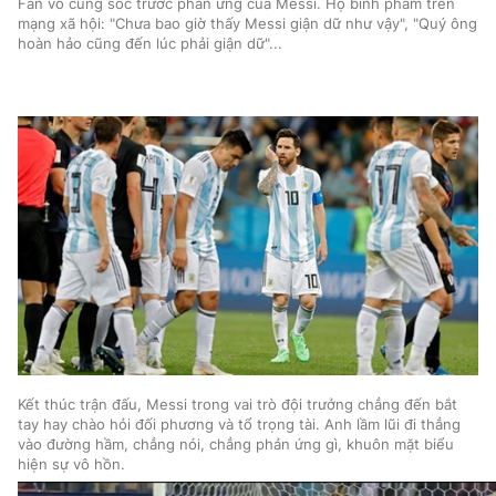
Fan vô cùng sốc trước phản ứng của Messi. Họ bình phẩm trên
mạng xã hội: "Chưa bao giờ thấy Messi giận dữ như vậy", "Quý ông
hoàn hảo cũng đến lúc phải giận dữ"...
Kết thúc trận đấu, Messi trong vai trò đội trưởng chẳng đến bắt
tay hay chào hỏi đối phương và tổ trọng tài. Anh lầm lũi đi thẳng
vào đường hầm, chẳng nói, chẳng phản ứng gì, khuôn mặt biểu
hiện sự vô hồn.