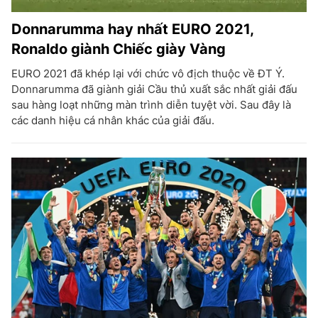
Donnarumma hay nhất EURO 2021,
Ronaldo giành Chiếc giày Vàng
EURO 2021 đã khép lại với chức vô địch thuộc về ĐT Ý.
Donnarumma đã giành giải Cầu thủ xuất sắc nhất giải đấu
sau hàng loạt những màn trình diễn tuyệt vời. Sau đây là
các danh hiệu cá nhân khác của giải đấu.