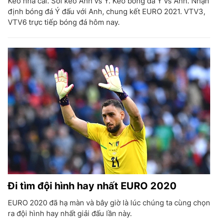
Kèo nhà cái. Soi kèo Anh vs Ý. Kèo bóng đá Ý vs Anh. Nhận
định bóng đá Ý đấu với Anh, chung kết EURO 2021. VTV3,
VTV6 trực tiếp bóng đá hôm nay.
Đi tìm đội hình hay nhất EURO 2020
EURO 2020 đã hạ màn và bây giờ là lúc chúng ta cùng chọn
ra đội hình hay nhất giải đấu lần này.