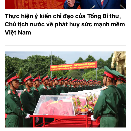
Thực hiện ý kiến chỉ đạo của Tổng Bí thư,
Chủ tịch nước về phát huy sức mạnh mềm
Việt Nam