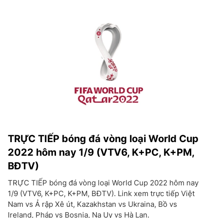
TRỰC TIẾP bóng đá vòng loại World Cup
2022 hôm nay 1/9 (VTV6, K+PC, K+PM,
BĐTV)
TRỰC TIẾP bóng đá vòng loại World Cup 2022 hôm nay
1/9 (VTV6, K+PC, K+PM, BĐTV). Link xem trực tiếp Việt
Nam vs Ả rập Xê út, Kazakhstan vs Ukraina, Bồ vs
Ireland, Pháp vs Bosnia, Na Uy vs Hà Lan.