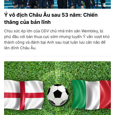
Ý vô địch Châu Âu sau 53 năm: Chiến
thắng của bản lĩnh
Chịu sức ép lớn của CĐV chủ nhà trên sân Wembley, bị
phủ đầu với bàn thua cực sớm nhưng tuyển Ý vẫn vượt khó
thành công và đánh bại Anh sau loạt luân lưu cân não để
lên đỉnh Châu Âu.