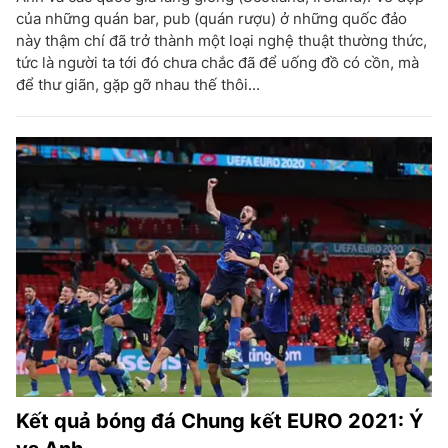
của những quán bar, pub (quán rượu) ở những quốc đảo
này thậm chí đã trở thành một loại nghệ thuật thường thức,
tức là người ta tới đó chưa chắc đã để uống đồ có cồn, mà
để thư giãn, gặp gỡ nhau thế thôi...
Kết quả bóng đá Chung kết EURO 2021: Ý