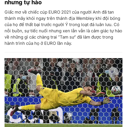
nhưng tự hào
Giấc mơ về chiếc cúp EURO 2021 của người Anh đã tan
thành mây khói ngay trên thánh địa Wembley khi đội bóng
của họ để thất bại trước người Ý trong loạt đá luân lưu. Có
nỗi buồn, sự tiếc nuối nhưng xen lẫn vẫn là cảm giác tự hào
về những gì các chàng trai “Tam sư” đã làm được trong
hành trình của họ ở EURO lần này.