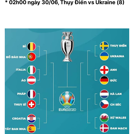
* 02h00 ngày 30/06, Thụy Điển vs Ukraine (8)