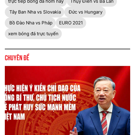
trực tiếp bóng đá hôm nay
Thụy Điển vs Ba Lan
Tây Ban Nha vs Slovakia
Đức vs Hungary
Bồ Đào Nha vs Pháp
EURO 2021
xem bóng đá trực tuyến
Chuyên đề