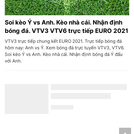
Soi kèo Ý vs Anh. Kèo nhà cái. Nhận định
bóng đá. VTV3 VTV6 trực tiếp EURO 2021
VTV3 trực tiếp chung kết EURO 2021. Trực tiếp bóng đá
hôm nay: Anh vs Ý. Xem bóng đá trực tuyến VTV3, VTV6.
Soi kèo Ý vs Anh. Kèo nhà cái. Nhận định bóng đá Ý đấu
với Anh.