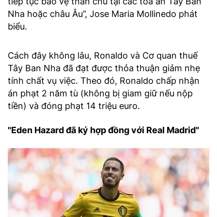
tiếp tục bảo vệ thân chủ tại các tòa án Tây Ban
Nha hoặc châu Âu”, Jose Maria Mollinedo phát
biểu.
Cách đây không lâu, Ronaldo và Cơ quan thuế
Tây Ban Nha đã đạt được thỏa thuận giảm nhẹ
tính chất vụ việc. Theo đó, Ronaldo chấp nhận
án phạt 2 năm tù (không bị giam giữ nếu nộp
tiền) và đóng phạt 14 triệu euro.
"Eden Hazard đã ký hợp đồng với Real Madrid"