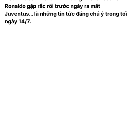
TRA CỨU PHƯỜNG XÃ
Ronaldo gặp rắc rối trước ngày ra mắt
Juventus... là những tin tức đáng chú ý trong tối
CỐNG HIẾN
ngày 14/7.
BÙI XUÂN PHÁI
TIỆN ÍCH
LIÊN HỆ QUẢNG CÁO
Hotline: 0981.119.189
Điện thoại: 024.38254756
MẠNG XÃ HỘI