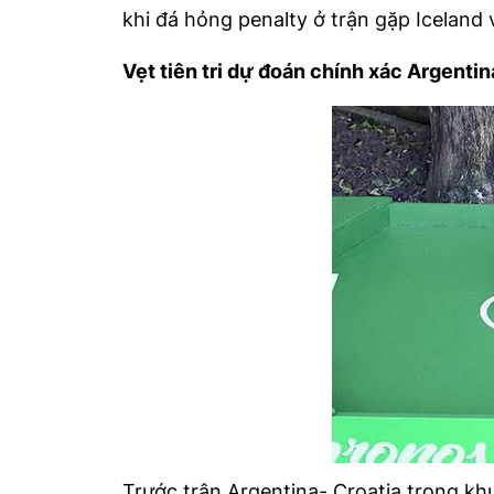
khi đá hỏng penalty ở trận gặp Iceland 
Vẹt tiên tri dự đoán chính xác Argenti
Trước trận Argentina- Croatia trong kh