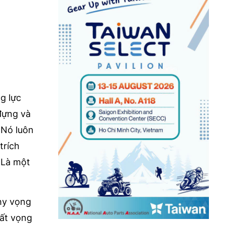
ng lực
đựng và
 Nó luôn
trích
 Là một
 hy vọng
hất vọng