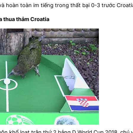
và hoàn toàn im tiếng trong thất bại 0-3 trước Croati
na thua thảm Croatia
uôn khổ loạt trận thứ 2 bảng D World Cup 2018, chú 