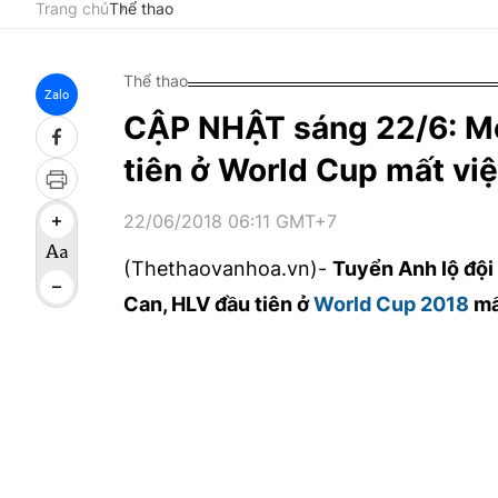
Trang chủ
Thể thao
Thể thao
Zalo
CẬP NHẬT sáng 22/6: Me
tiên ở World Cup mất việ
22/06/2018 06:11 GMT+7
(Thethaovanhoa.vn)-
Tuyển Anh lộ đội
Can, HLV đầu tiên ở
World Cup 2018
mấ