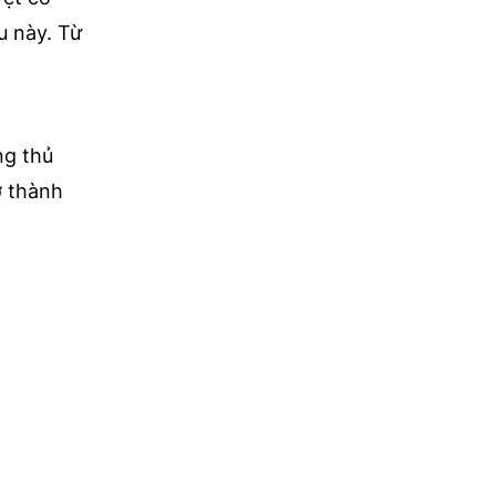
u này. Từ
ng thủ
ở thành