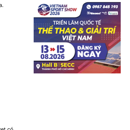
a.
vẹt có