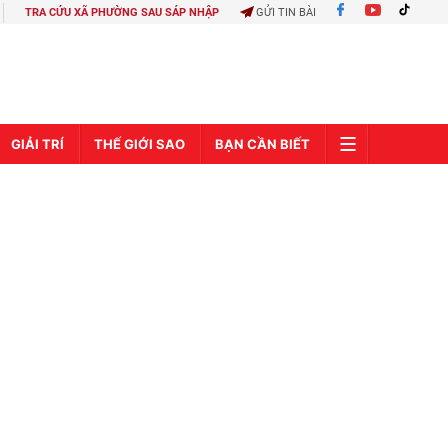
TRA CỨU XÃ PHƯỜNG SAU SÁP NHẬP
GỬI TIN BÀI
GIẢI TRÍ
THẾ GIỚI SAO
BẠN CẦN BIẾT