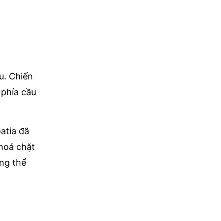
u. Chiến
 phía cầu
atia đã
khoá chặt
ng thể