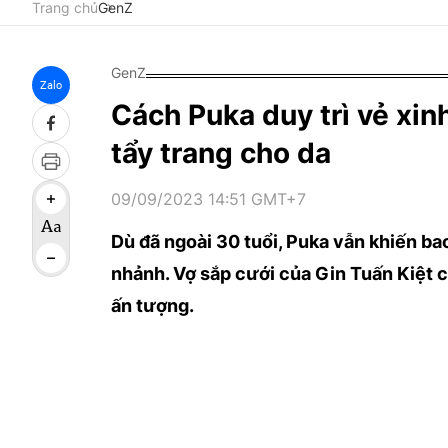
Trang chủ
GenZ
GenZ
Zalo
Cách Puka duy trì vẻ xin
tẩy trang cho da
09/09/2023 14:51 GMT+7
Dù đã ngoài 30 tuổi, Puka vẫn khiến ba
nhảnh. Vợ sắp cưới của Gin Tuấn Kiệt c
ấn tượng.