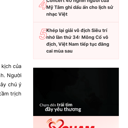
Concert 40 nghìn người của
Mỹ Tâm ghi dấu ấn cho lịch sử
nhạc Việt
Khép lại giải vô địch Siêu trí
nhớ lần thứ 34: Mông Cổ vô
địch, Việt Nam tiếp tục đăng
cai mùa sau
 kịch của
nh. Người
ây chú ý
cầm trịch