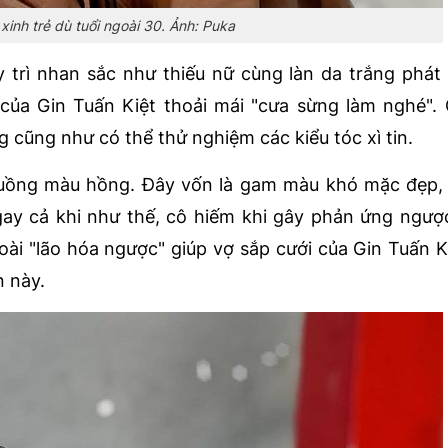
xinh trẻ dù tuổi ngoài 30. Ảnh: Puka
y trì nhan sắc như thiếu nữ cùng làn da trắng phát
 của Gin Tuấn Kiệt thoải mái "cưa sừng làm nghé".
 cũng như có thể thử nghiệm các kiểu tóc xì tin.
cuồng màu hồng. Đây vốn là gam màu khó mặc đẹp, 
gay cả khi như thế, cô hiếm khi gây phản ứng ngượ
ài "lão hóa ngược" giúp vợ sắp cưới của Gin Tuấn K
 này.