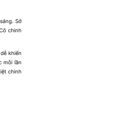
 sáng. Sở
 Cô chinh
dễ khiến
c mỗi lần
iệt chinh