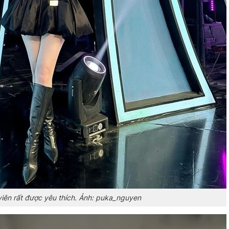
viên rất được yêu thích. Ảnh: puka_nguyen