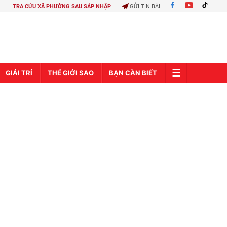
TRA CỨU XÃ PHƯỜNG SAU SÁP NHẬP
GỬI TIN BÀI
GIẢI TRÍ
THẾ GIỚI SAO
BẠN CẦN BIẾT