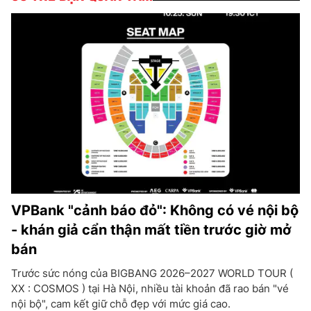
VPBank "cảnh báo đỏ": Không có vé nội bộ
- khán giả cẩn thận mất tiền trước giờ mở
bán
Trước sức nóng của BIGBANG 2026–2027 WORLD TOUR (
XX : COSMOS ) tại Hà Nội, nhiều tài khoản đã rao bán "vé
nội bộ", cam kết giữ chỗ đẹp với mức giá cao.