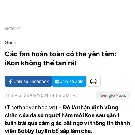
VĂN HÓA SỐNG KHỎE
ĐỌC - XEM
BÓNG ĐÁ
KẾT QUẢ
CÁC CÚP CHÂU ÂU
GOLF
GIẢI TRÍ
NHỊP ĐẬP SỨC KHỎE
DIỄN ĐÀN
VĂN HÓA
BẢNG XẾP HẠNG
DU LỊCH
PHIM
X-QUANG TIN ĐỒN
CÔNG NGHIỆP VĂN HÓA
Giải trí
GIẢI TRÍ
THẾ GIỚI SAO
TIN TỨC
Giải trí
ÂM NHẠC
VIẾT LẠI ƯỚC MƠ
Các fan hoàn toàn có thể yên tâm:
HIGHTECH
ĐIỂM ĐẾN
KBIZ
iKon không thể tan rã!
TIÊU ĐIỂM - SPOTLIGHT
ẢNH
BẠN CẦN BIẾT
Chia sẻ Facebook
Chia sẻ Zalo
ẨM THỰC
INFOGRAPHIC
Thứ Hai, 23/08/2021 14:59 GMT+7
TƯ VẤN
E-MAGAZINE
(Thethaovanhoa.vn) -
Đó là nhận định vững
chắc của đa số người hâm mộ iKon sau gần 1
ẢNH
tuần trải qua cảm giác bất ngờ vì thông tin thành
BÁO GIẤY
viên Bobby tuyên bố sắp làm cha.