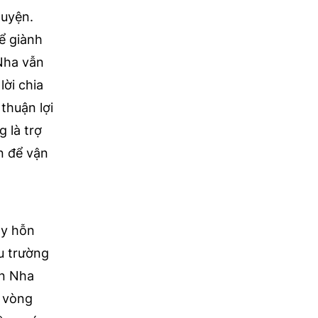
luyện.
ể giành
Nha vẫn
lời chia
thuận lợi
 là trợ
n để vận
ầy hỗn
ấu trường
an Nha
u vòng