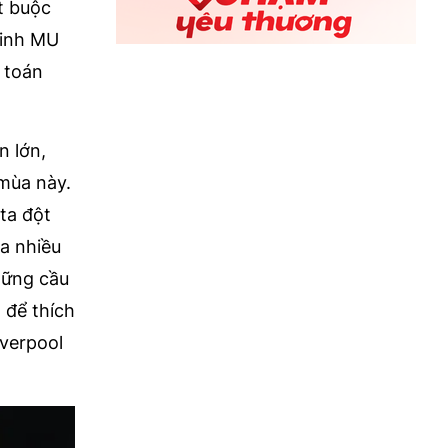
t buộc
binh MU
 toán
n lớn,
 mùa này.
ta đột
ủa nhiều
hững cầu
 để thích
iverpool