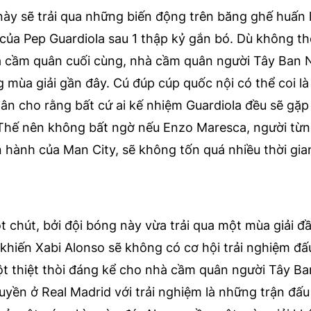
này sẽ trải qua những biến động trên băng ghế huấn 
 của Pep Guardiola sau 1 thập kỷ gắn bó. Dù không th
a cầm quân cuối cùng, nhà cầm quân người Tây Ban 
ùa giải gần đây. Cú đúp cúp quốc nội có thể coi là 
ân cho rằng bất cứ ai kế nhiệm Guardiola đều sẽ gặp 
Thế nên không bất ngờ nếu Enzo Maresca, người từng
n hành của Man City, sẽ không tốn quá nhiều thời gia
t chút, bởi đội bóng này vừa trải qua một mùa giải đ
ày khiến Xabi Alonso sẽ không có cơ hội trải nghiệm đ
ột thiệt thòi đáng kể cho nhà cầm quân người Tây B
yền ở Real Madrid với trải nghiệm là những trận đấ