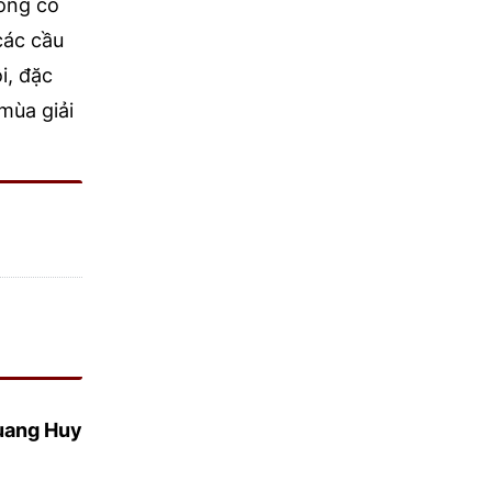
ông có
các cầu
i, đặc
mùa giải
uang Huy