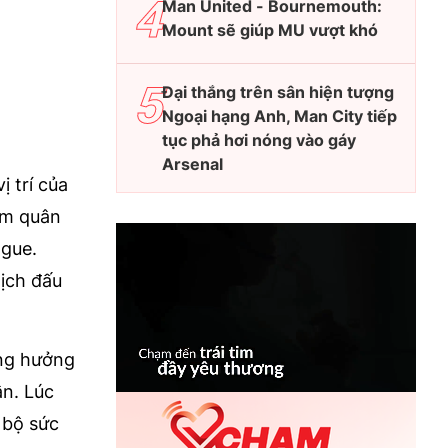
Man United - Bournemouth:
Mount sẽ giúp MU vượt khó
Đại thắng trên sân hiện tượng
Ngoại hạng Anh, Man City tiếp
tục phả hơi nóng vào gáy
Arsenal
ị trí của
ầm quân
ague.
lịch đấu
ộng hưởng
ận. Lúc
 bộ sức