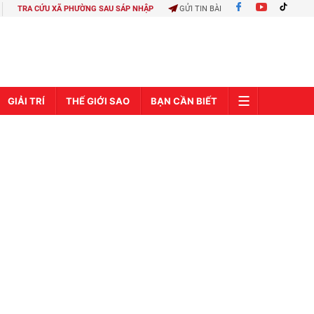
TRA CỨU XÃ PHƯỜNG SAU SÁP NHẬP
GỬI TIN BÀI
GIẢI TRÍ
THẾ GIỚI SAO
BẠN CẦN BIẾT