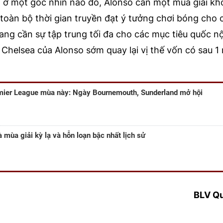
 ở một góc nhìn nào đó, Alonso cần một mùa giải kh
 toàn bộ thời gian truyền đạt ý tưởng chơi bóng cho 
ng cần sự tập trung tối đa cho các mục tiêu quốc nộ
p Chelsea của Alonso sớm quay lại vị thế vốn có sau 1 
mier League mùa này: Ngày Bournemouth, Sunderland mở hội
mùa giải kỳ lạ và hỗn loạn bậc nhất lịch sử
BLV Q