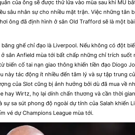
quân của ông sẽ được thử lửa vào mùa sau khi MU bắ
ều sâu nhân sự cho nhiều mặt trận. Việc những tân 
ơi ông đã định hình ở sân Old Trafford sẽ là một bài
 băng ghế chỉ đạo là Liverpool. Nếu không có đột biế
ở sân Anfield mùa tới bất chấp những chỉ trích suốt
ừ biến cố tai nạn giao thông khiến tiền đạo Diogo Jo
 này tác động ít nhiều đến tâm lý và sự tập trung c
ượng của Slot cũng bị ảnh hưởng bởi dù đã mua về n
ke hay Wirtz, họ lại dính chấn thương và cần thời gian
à sự sa sút phong độ ngoài dự tính của Salah khiến L
tấm vé dự Champions League mùa tới.