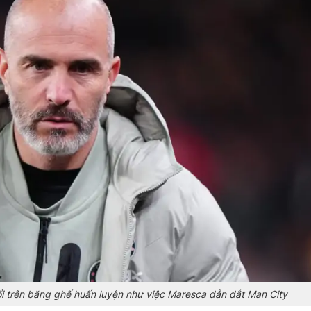
i trên băng ghế huấn luyện như việc Maresca dẫn dắt Man City