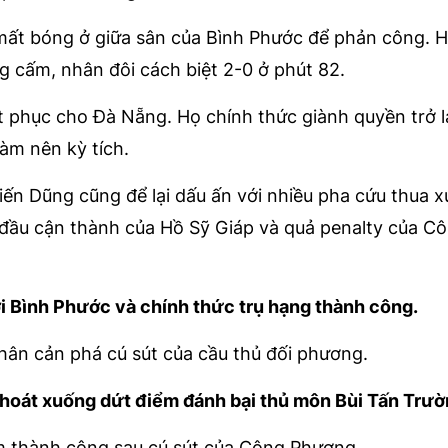
mất bóng ở giữa sân của Bình Phước để phản công. 
 cấm, nhân đôi cách biệt 2-0 ở phút 82.
t phục cho Đà Nẵng. Họ chính thức giành quyền trở l
làm nên kỳ tích.
ến Dũng cũng để lại dấu ấn với nhiều pha cứu thua x
 đầu cận thành của Hồ Sỹ Giáp và quả penalty của C
i Bình Phước và chính thức trụ hạng thành công.
ân cản phá cú sút của cầu thủ đối phương.
thoát xuống dứt điểm đánh bại thủ môn Bùi Tấn Trườ
m thành công sau cú sút của Công Phượng.