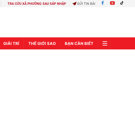
TRA CỨU XÃ PHƯỜNG SAU SÁP NHẬP
GỬI TIN BÀI
GIẢI TRÍ
THẾ GIỚI SAO
BẠN CẦN BIẾT