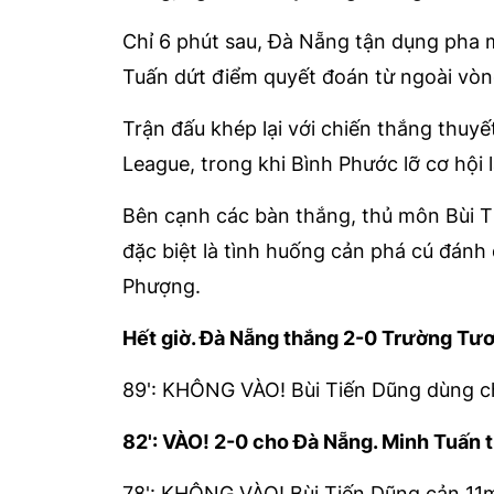
Chỉ 6 phút sau, Đà Nẵng tận dụng pha 
Tuấn dứt điểm quyết đoán từ ngoài vòng
Trận đấu khép lại với chiến thắng thuyế
League, trong khi Bình Phước lỡ cơ hội 
Bên cạnh các bàn thắng, thủ môn Bùi Ti
đặc biệt là tình huống cản phá cú đánh
Phượng.
Hết giờ. Đà Nẵng thắng 2-0 Trường Tươ
89': KHÔNG VÀO! Bùi Tiến Dũng dùng ch
82': VÀO! 2-0 cho Đà Nẵng. Minh Tuấn 
78': KHÔNG VÀO! Bùi Tiến Dũng cản 11