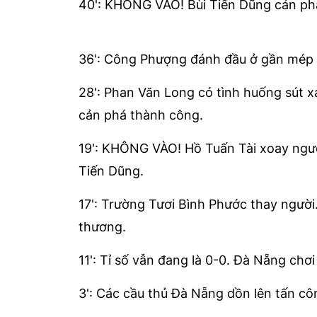
40': KHÔNG VÀO! Bùi Tiến Dũng cản phá
36': Công Phượng đánh đầu ở gần mép 
28': Phan Văn Long có tình huống sút 
cản phá thành công.
19': KHÔNG VÀO! Hồ Tuấn Tài xoay ngườ
Tiến Dũng.
17': Trường Tươi Bình Phước thay người
thương.
11': Tỉ số vẫn đang là 0-0. Đà Nẵng chơ
3': Các cầu thủ Đà Nẵng dồn lên tấn cô