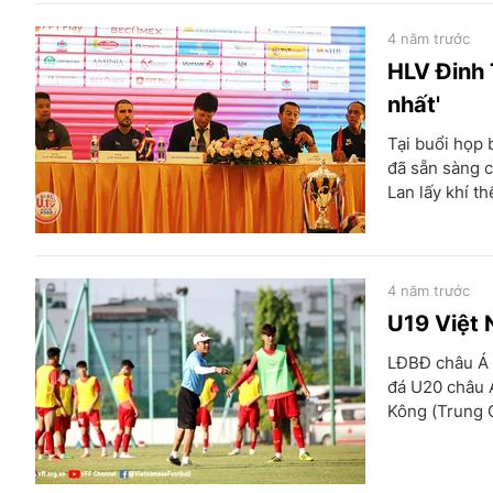
4 năm trước
HLV Đinh 
nhất'
Tại buổi họp 
đã sẵn sàng c
Lan lấy khí t
4 năm trước
U19 Việt 
LĐBĐ châu Á (
đá U20 châu 
Kông (Trung Q