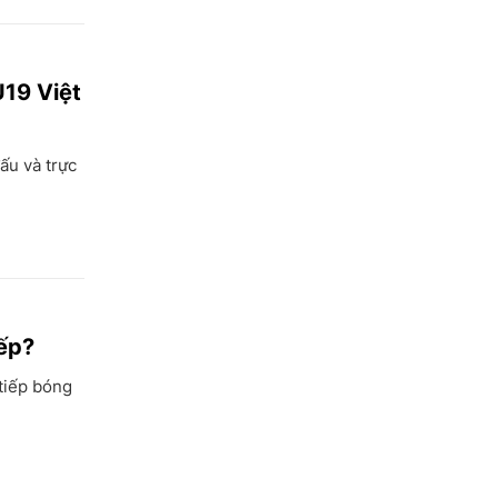
Gia Lai
Hà Nội
U19 Việt
TP Hồ Chí Minh
Hà Giang
ấu và trực
Hà Nam
Hà Tĩnh
Hòa Bình
Hưng Yên
iếp?
Hải Dương
tiếp bóng
Hải Phòng
Hậu Giang
Khánh Hòa