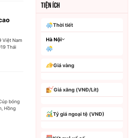
TIỆN ÍCH
 cao
Thời tiết
Hà Nội
9 Việt Nam
U19 Thái
An Giang
Giá vàng
Bình Dương
Bình Phước
Giá xăng (VNĐ/Lít)
Bình Thuận
 Cúp bóng
Bình Định
m, Hồng
Tỷ giá ngoại tệ (VNĐ)
Bạc Liêu
Bắc Giang