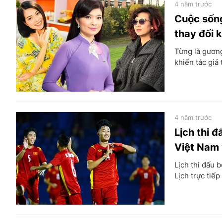
4 năm trước
Cuộc sống
thay đổi 
Từng là gương
khiến tác giả 
4 năm trước
Lịch thi 
Việt Nam 
Lịch thi đấu 
Lịch trực tiế