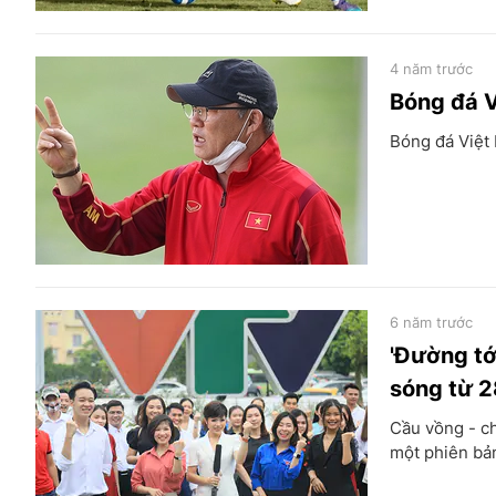
4 năm trước
Bóng đá V
Bóng đá Việt 
6 năm trước
'Đường tớ
sóng từ 2
Cầu vồng - ch
một phiên bả