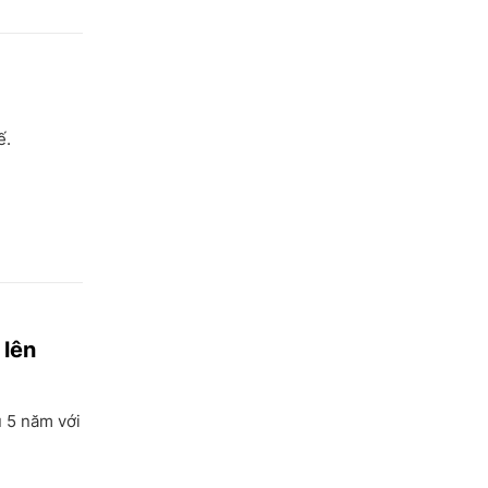
Kiên Giang
Kon Tum
Lai Châu
Long An
ế.
Lào Cai
Lâm Đồng
Lạng Sơn
Nam Định
Nghệ An
 lên
Ninh Bình
Ninh Thuận
u 5 năm với
Phú Thọ
Phú Yên