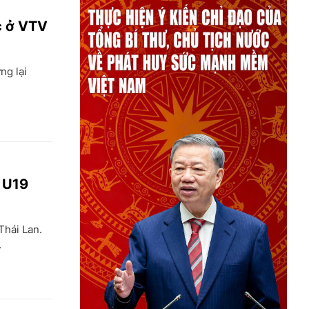
c ở VTV
ng lại
p U19
Thái Lan.
.