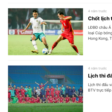
4 năm trước
Chốt lịch
LĐBĐ châu Á (
loại Cúp bón
Hong Kong, T
4 năm trước
Lịch thi 
Lịch thi đấu 
BTV trực tiếp