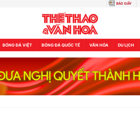
BÁO GIẤY
BÓNG ĐÁ VIỆT
BÓNG ĐÁ QUỐC TẾ
VĂN HÓA
DU LỊCH