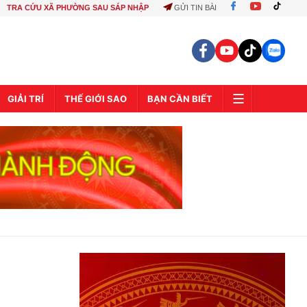
TRA CỨU XÃ PHƯỜNG SAU SÁP NHẬP
GỬI TIN BÀI
GIẢI TRÍ
THẾ GIỚI SAO
BẠN CẦN BIẾT