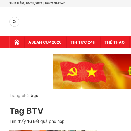
THỨ NĂM,
06/08/2026 | 09:02 GMT+7
ASEAN CUP 2026
TIN TỨC 24H
THỂ THAO
Trang chủ
Tags
Tag
BTV
Tìm thấy
16
kết quả phù hợp