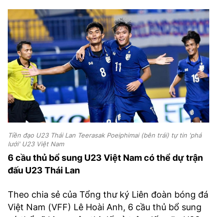
Tiền đạo U23 Thái Lan Teerasak Poeiphimai (bên trái) tự tin 'phá
lưới' U23 Việt Nam
6 cầu thủ bổ sung U23 Việt Nam có thể dự trận
đấu U23 Thái Lan
Theo chia sẻ của Tổng thư ký Liên đoàn bóng đá
Việt Nam (VFF) Lê Hoài Anh, 6 cầu thủ bổ sung