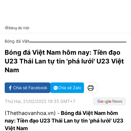
VĂN HÓA SỐNG KHỎE
ĐỌC - XEM
BÓNG ĐÁ
KẾT QUẢ
CÁC CÚP CHÂU ÂU
GOLF
GIẢI TRÍ
NHỊP ĐẬP SỨC KHỎE
DIỄN ĐÀN
VĂN HÓA
BẢNG XẾP HẠNG
DU LỊCH
PHIM
X-QUANG TIN ĐỒN
CÔNG NGHIỆP VĂN HÓA
Bóng đá Việt
GIẢI TRÍ
THẾ GIỚI SAO
TIN TỨC
Bóng đá Việt
ÂM NHẠC
VIẾT LẠI ƯỚC MƠ
Bóng đá Việt Nam hôm nay: Tiền đạo
HIGHTECH
ĐIỂM ĐẾN
KBIZ
U23 Thái Lan tự tin 'phá lưới' U23 Việt
TIÊU ĐIỂM - SPOTLIGHT
ẢNH
Nam
BẠN CẦN BIẾT
ẨM THỰC
Chia sẻ Facebook
Chia sẻ Zalo
INFOGRAPHIC
TƯ VẤN
E-MAGAZINE
Thứ Hai, 21/02/2022 19:35 GMT+7
ẢNH
(Thethaovanhoa.vn) -
Bóng đá Việt Nam hôm
nay: Tiền đạo U23 Thái Lan tự tin 'phá lưới' U23
BÁO GIẤY
Việt Nam