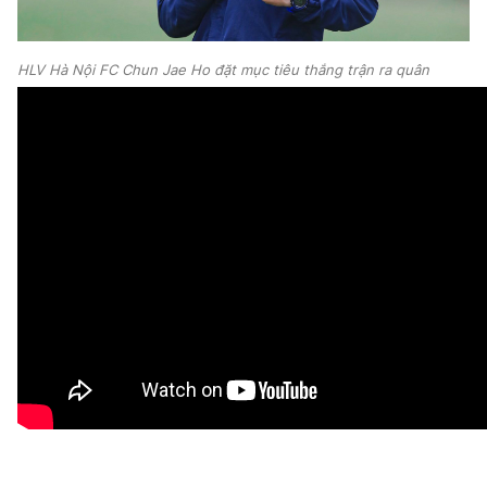
HLV Hà Nội FC Chun Jae Ho đặt mục tiêu thắng trận ra quân