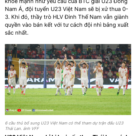
khỏe mạnh như yêu cầu của BTC giải U23 Đông
Nam Á, đội tuyển U23 Việt Nam sẽ bị xử thua 0-
3. Khi đó, thầy trò HLV Đinh Thế Nam vẫn giành
quyền vào bán kết với tư cách đội nhì bảng xuất
sắc nhất.
6 cầu thủ bổ sung U23 Việt Nam có thể tham dự trận đấu U23
Thái Lan. ảnh VFF