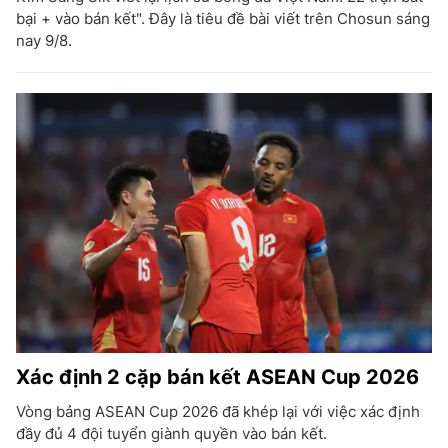
bại + vào bán kết". Đây là tiêu đề bài viết trên Chosun sáng
nay 9/8.
Xác định 2 cặp bán kết ASEAN Cup 2026
Vòng bảng ASEAN Cup 2026 đã khép lại với việc xác định
đầy đủ 4 đội tuyển giành quyền vào bán kết.