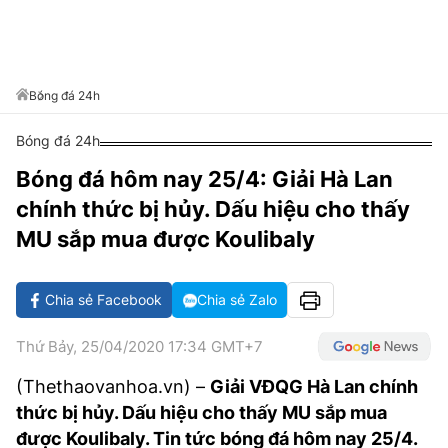
VĂN HÓA SỐNG KHỎE
ĐỌC - XEM
BÓNG ĐÁ
KẾT QUẢ
CÁC CÚP CHÂU ÂU
GOLF
GIẢI TRÍ
NHỊP ĐẬP SỨC KHỎE
DIỄN ĐÀN
VĂN HÓA
BẢNG XẾP HẠNG
DU LỊCH
PHIM
X-QUANG TIN ĐỒN
CÔNG NGHIỆP VĂN HÓA
Bóng đá 24h
GIẢI TRÍ
THẾ GIỚI SAO
TIN TỨC
Bóng đá 24h
ÂM NHẠC
VIẾT LẠI ƯỚC MƠ
Bóng đá hôm nay 25/4: Giải Hà Lan
HIGHTECH
ĐIỂM ĐẾN
KBIZ
chính thức bị hủy. Dấu hiệu cho thấy
TIÊU ĐIỂM - SPOTLIGHT
ẢNH
MU sắp mua được Koulibaly
BẠN CẦN BIẾT
ẨM THỰC
Chia sẻ Facebook
Chia sẻ Zalo
INFOGRAPHIC
TƯ VẤN
E-MAGAZINE
Thứ Bảy, 25/04/2020 17:34 GMT+7
ẢNH
(Thethaovanhoa.vn) –
Giải VĐQG Hà Lan chính
thức bị hủy. Dấu hiệu cho thấy MU sắp mua
BÁO GIẤY
được Koulibaly. Tin tức bóng đá hôm nay 25/4.