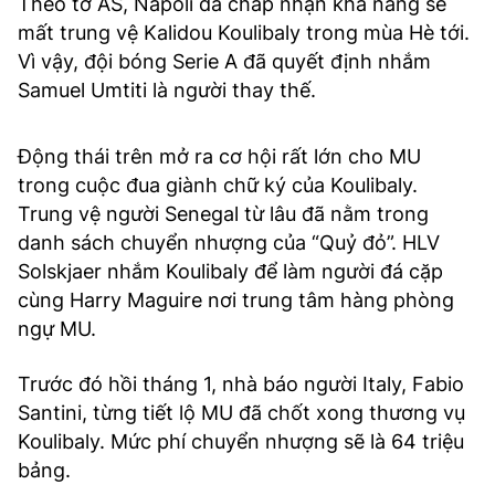
Theo tờ AS, Napoli đã chấp nhận khả năng sẽ
mất trung vệ Kalidou Koulibaly trong mùa Hè tới.
Vì vậy, đội bóng Serie A đã quyết định nhắm
Samuel Umtiti là người thay thế.
Động thái trên mở ra cơ hội rất lớn cho MU
trong cuộc đua giành chữ ký của Koulibaly.
Trung vệ người Senegal từ lâu đã nằm trong
danh sách chuyển nhượng của “Quỷ đỏ”. HLV
Solskjaer nhắm Koulibaly để làm người đá cặp
cùng Harry Maguire nơi trung tâm hàng phòng
ngự MU.
Trước đó hồi tháng 1, nhà báo người Italy, Fabio
Santini, từng tiết lộ MU đã chốt xong thương vụ
Koulibaly. Mức phí chuyển nhượng sẽ là 64 triệu
bảng.