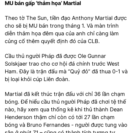
MU bán gấp ‘thảm họa’ Martial
Theo tờ The Sun, tiền đạo Anthony Martial được
cho sẽ bị MU bán trong tháng 1. Và màn trình
diễn thảm họa đêm qua của anh chỉ càng làm
củng cố thêm quyết định đó của CLB.
Cầu thủ người Pháp đã được Ole Gunnar
Solskjaer trao cho cơ hội đá chính trước West
Ham. Đây là trận đấu mà “Quỷ đỏ” đã thua 0-1 và
bị loại khỏi cúp Liên đoàn.
Martial đã kết thúc trận đấu với chỉ 36 lần chạm
bóng. Để hiểu cầu thủ người Pháp đã chơi tệ thế
nào, hãy xem qua thống kê khi thủ thành Dean
Henderson thậm chí còn có tới 27 lần chạm
bóng và Bruno Fernandes - người được tung vào
sân ở phút 71 – cũng có thành tích tương tự.