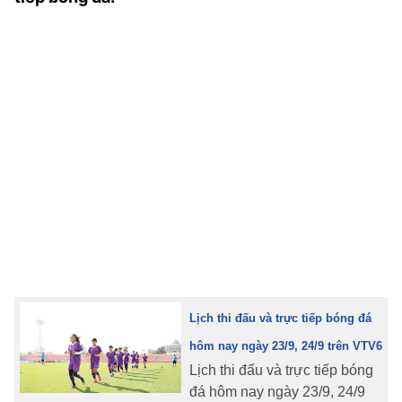
TRA CỨU PHƯỜNG XÃ
CỐNG HIẾN
BÙI XUÂN PHÁI
TIỆN ÍCH
LIÊN HỆ QUẢNG CÁO
Hotline: 0981.119.189
Điện thoại: 024.38254756
MẠNG XÃ HỘI
Lịch thi đấu và trực tiếp bóng đá
hôm nay ngày 23/9, 24/9 trên VTV6
Lịch thi đấu và trực tiếp bóng
đá hôm nay ngày 23/9, 24/9