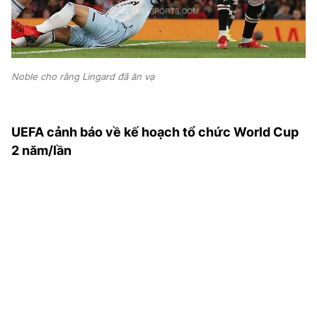
Noble cho rằng Lingard đã ăn vạ
UEFA cảnh báo về kế hoạch tổ chức World Cup
2 năm/lần