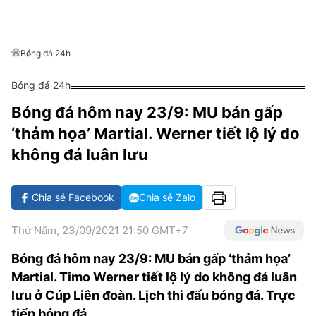
VĂN HÓA SỐNG KHỎE
ĐỌC - XEM
BÓNG ĐÁ
KẾT QUẢ
CÁC CÚP CHÂU ÂU
GOLF
GIẢI TRÍ
NHỊP ĐẬP SỨC KHỎE
DIỄN ĐÀN
VĂN HÓA
BẢNG XẾP HẠNG
Bóng đá 24h
DU LỊCH
PHIM
X-QUANG TIN ĐỒN
CÔNG NGHIỆP VĂN HÓA
GIẢI TRÍ
Bóng đá 24h
THẾ GIỚI SAO
TIN TỨC
ÂM NHẠC
VIẾT LẠI ƯỚC MƠ
Bóng đá hôm nay 23/9: MU bán gấp
HIGHTECH
‘thảm họa’ Martial. Werner tiết lộ lý do
ĐIỂM ĐẾN
KBIZ
không đá luân lưu
TIÊU ĐIỂM - SPOTLIGHT
ẢNH
BẠN CẦN BIẾT
Chia sẻ Facebook
Chia sẻ Zalo
ẨM THỰC
INFOGRAPHIC
Thứ Năm, 23/09/2021 21:50 GMT+7
TƯ VẤN
E-MAGAZINE
Bóng đá hôm nay 23/9: MU bán gấp ‘thảm họa’
ẢNH
Martial. Timo Werner tiết lộ lý do không đá luân
lưu ở Cúp Liên đoàn. Lịch thi đấu bóng đá. Trực
BÁO GIẤY
tiếp bóng đá.