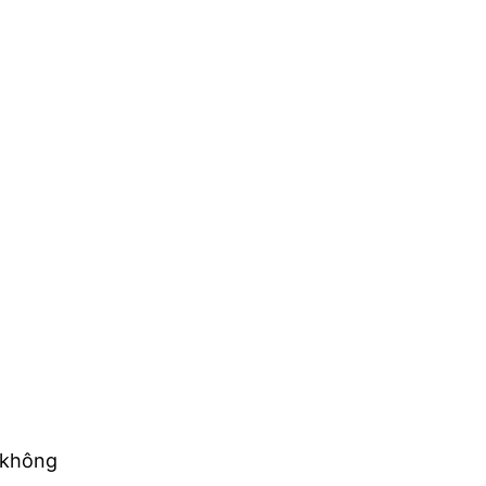
p không