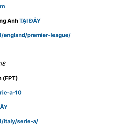
pm
ạng Anh
TẠI ĐÂY
l/england/premier-league/
 18
n (FPT)
rie-a-10
ĐÂY
/italy/serie-a/