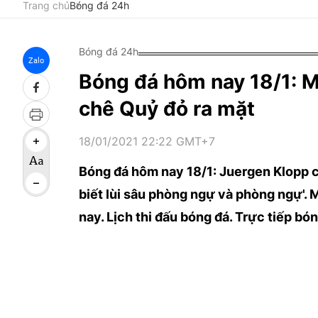
Trang chủ
Bóng đá 24h
Bóng đá 24h
Zalo
Bóng đá hôm nay 18/1: M
chê Quỷ đỏ ra mặt
18/01/2021 22:22 GMT+7
Bóng đá hôm nay 18/1: Juergen Klopp c
biết lùi sâu phòng ngự và phòng ngự'.
nay. Lịch thi đấu bóng đá. Trực tiếp bón