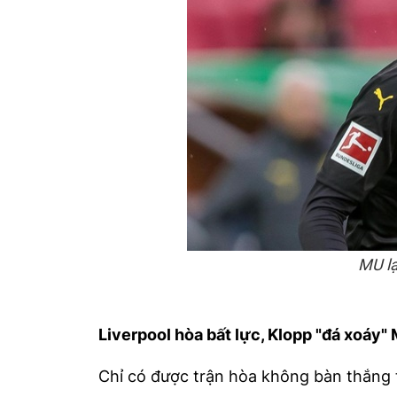
MU lạ
Liverpool hòa bất lực, Klopp "đá xoáy"
Chỉ có được trận hòa không bàn thắng tr