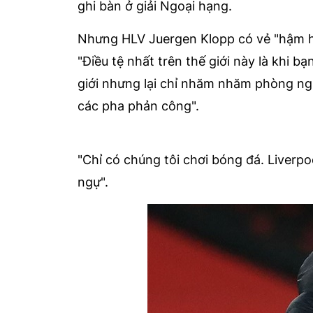
ghi bàn ở giải Ngoại hạng.
Nhưng HLV Juergen Klopp có vẻ "hậm hự
"Điều tệ nhất trên thế giới này là khi 
giới nhưng lại chỉ nhăm nhăm phòng ng
các pha phản công".
"Chỉ có chúng tôi chơi bóng đá. Liverp
ngự".