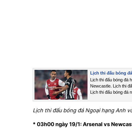
Lịch thi đấu bóng đ
Lịch thi đấu bóng đá 
Newcastle. Lịch thi đ
Lịch thi đấu bóng đá 
Lịch thi đấu bóng đá Ngoại hạng Anh v
* 03h00 ngày 19/1: Arsenal vs Newcas