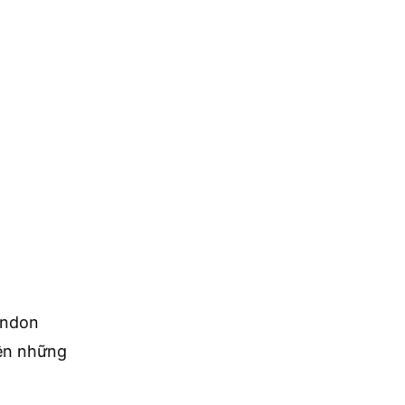
andon
iện những