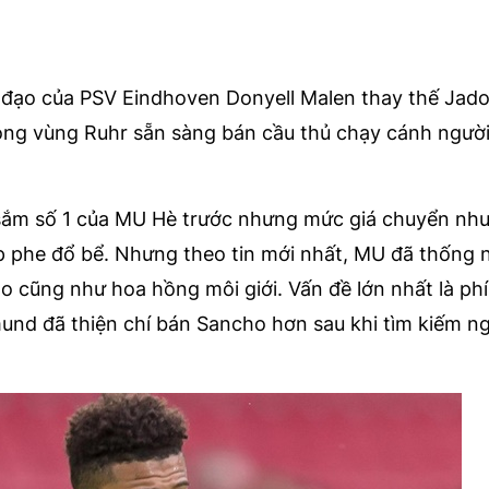
đạo của PSV Eindhoven Donyell Malen thay thế Jad
bóng vùng Ruhr sẵn sàng bán cầu thủ chạy cánh ngườ
 sắm số 1 của MU Hè trước nhưng mức giá chuyển nh
áp phe đổ bể. Nhưng theo tin mới nhất, MU đã thống 
 cũng như hoa hồng môi giới. Vấn đề lớn nhất là ph
mund đã thiện chí bán Sancho hơn sau khi tìm kiếm n