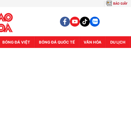
BÁO GIẤY
BÓNG ĐÁ VIỆT
BÓNG ĐÁ QUỐC TẾ
VĂN HÓA
DU LỊCH