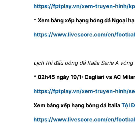
https://fptplay.vn/xem-truyen-hinh/k
* Xem bảng xếp hạng bóng đá Ngoại h
https://www.livescore.com/en/footbal
Lịch thi đấu bóng đá Italia Serie A vòng
* 02h45 ngày 19/1: Cagliari vs AC Mila
https://fptplay.vn/xem-truyen-hinh/se
Xem bảng xếp hạng bóng đá Italia
TẠI 
https://www.livescore.com/en/football