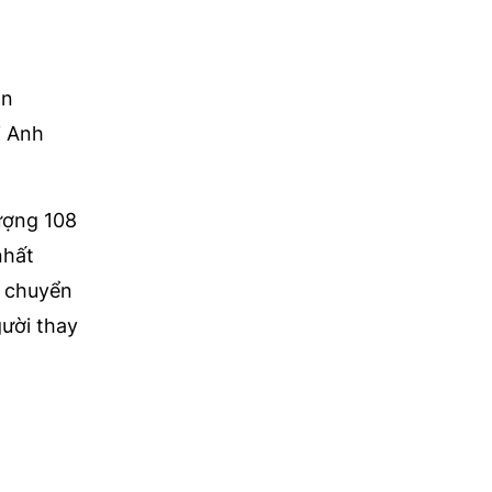
on
i Anh
ượng 108
nhất
í chuyển
gười thay