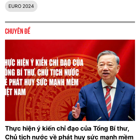
EURO 2024
Chuyên đề
Thực hiện ý kiến chỉ đạo của Tổng Bí thư,
Chủ tịch nước về phát huy sức mạnh mềm