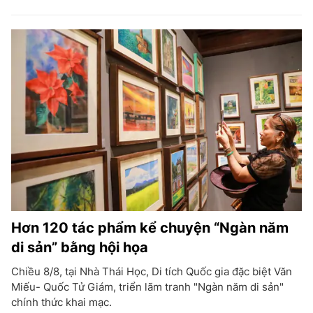
Hơn 120 tác phẩm kể chuyện “Ngàn năm
di sản” bằng hội họa
Chiều 8/8, tại Nhà Thái Học, Di tích Quốc gia đặc biệt Văn
Miếu- Quốc Tử Giám, triển lãm tranh "Ngàn năm di sản"
chính thức khai mạc.