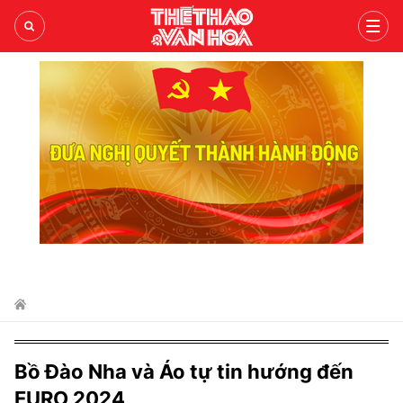
ASEAN CUP 2026
TIN TỨC 24H
LỊCH THI ĐẤU
THỂ THAO
TRONG NƯỚC
BÓNG ĐÁ VIỆT
BÓNG CHUYỀN
THẾ GIỚI
BÓNG ĐÁ QUỐC TẾ
V-LEAGUE
PICKLEBALL
BÌNH LUẬN
NHẬN ĐỊNH BÓNG ĐÁ
ANH
CÁC ĐTQG
CHẠY
VIDEO
LIVE
TÂY BAN NHA
TENNIS
VĂN HÓA
THỂ THAO
LỊCH THI ĐẤU
ITALY
BILLIARDS SNOOKER
Bồ Đào Nha và Áo tự tin hướng đến
EURO 2024