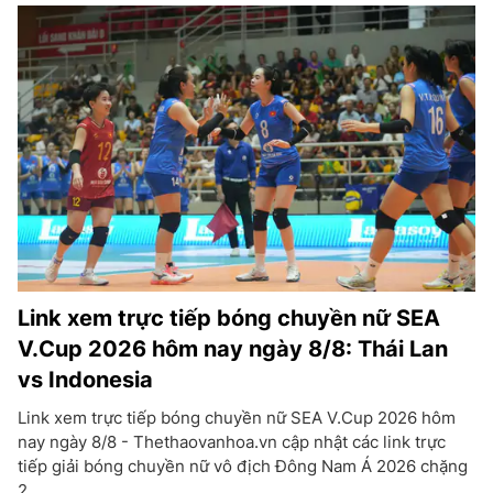
Link xem trực tiếp bóng chuyền nữ SEA
V.Cup 2026 hôm nay ngày 8/8: Thái Lan
vs Indonesia
Link xem trực tiếp bóng chuyền nữ SEA V.Cup 2026 hôm
nay ngày 8/8 - Thethaovanhoa.vn cập nhật các link trực
tiếp giải bóng chuyền nữ vô địch Đông Nam Á 2026 chặng
2.