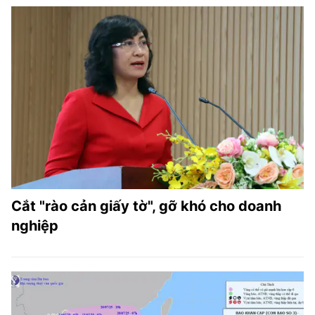
Cắt "rào cản giấy tờ", gỡ khó cho doanh
nghiệp