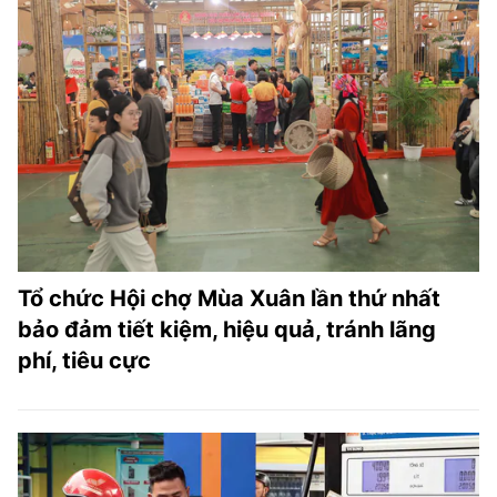
Tổ chức Hội chợ Mùa Xuân lần thứ nhất
bảo đảm tiết kiệm, hiệu quả, tránh lãng
phí, tiêu cực