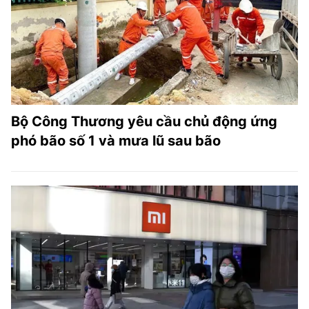
TRA CỨU PHƯỜNG XÃ
CỐNG HIẾN
BÙI XUÂN PHÁI
TIỆN ÍCH
Bộ Công Thương yêu cầu chủ động ứng
LIÊN HỆ QUẢNG CÁO
phó bão số 1 và mưa lũ sau bão
Hotline: 0981.119.189
Điện thoại: 024.38254756
MẠNG XÃ HỘI