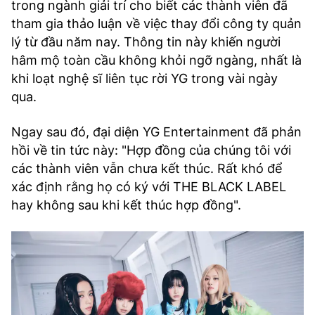
trong ngành giải trí cho biết các thành viên đã
TRA CỨU PHƯỜNG XÃ
tham gia thảo luận về việc thay đổi công ty quản
CỐNG HIẾN
lý từ đầu năm nay. Thông tin này khiến người
hâm mộ toàn cầu không khỏi ngỡ ngàng, nhất là
BÙI XUÂN PHÁI
khi loạt nghệ sĩ liên tục rời YG trong vài ngày
qua.
TIỆN ÍCH
Ngay sau đó, đại diện YG Entertainment đã phản
LIÊN HỆ QUẢNG CÁO
hồi về tin tức này: "Hợp đồng của chúng tôi với
các thành viên vẫn chưa kết thúc. Rất khó để
Hotline: 0981.119.189
xác định rằng họ có ký với THE BLACK LABEL
Điện thoại: 024.38254756
hay không sau khi kết thúc hợp đồng".
MẠNG XÃ HỘI