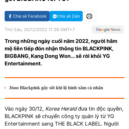
VĂN HÓA SỐNG KHỎE
ĐỌC - XEM
BÓNG ĐÁ
KẾT QUẢ
CÁC CÚP CHÂU ÂU
GOLF
GIẢI TRÍ
NHỊP ĐẬP SỨC KHỎE
DIỄN ĐÀN
VĂN HÓA
BẢNG XẾP HẠNG
Chia sẻ Facebook
Chia sẻ Zalo
DU LỊCH
PHIM
X-QUANG TIN ĐỒN
CÔNG NGHIỆP VĂN HÓA
GIẢI TRÍ
Thứ Sáu, 30/12/2022 11:38 GMT+7
THẾ GIỚI SAO
TIN TỨC
Trong những ngày cuối năm 2022, người hâm
ÂM NHẠC
VIẾT LẠI ƯỚC MƠ
mộ liên tiếp đón nhận thông tin BLACKPINK,
HIGHTECH
ĐIỂM ĐẾN
KBIZ
BIGBANG, Kang Dong Won... sẽ rời khỏi YG
TIÊU ĐIỂM - SPOTLIGHT
Entertainment.
ẢNH
BẠN CẦN BIẾT
ẨM THỰC
INFOGRAPHIC
Jisoo Blackpink gây sốt khi lộ hình xăm cá nhân
TƯ VẤN
E-MAGAZINE
Vào ngày 30/12,
Korea Herald
đưa tin độc quyền,
ẢNH
BLACKPINK sẽ chuyển công ty quản lý từ YG
BÁO GIẤY
Entertainment sang THE BLACK LABEL. Người