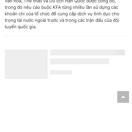
Văn hóa, Thể thao và Du lịch Hàn Quốc được công bố,
trong đó nêu cáo buộc KFA từng nhiều lần sử dụng các
khoản chi của tổ chức để cung cấp dịch vụ tình dục cho
trọng tài nước ngoài trước và trong các trận đấu của đội
tuyển quốc gia.
XSMB 8/8 - Kết quả Xổ số miền Bắc hôm