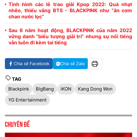
Tình hình các lễ trao giải Kpop 2022: Quá nhạt
nhẽo, thiếu vắng BTS - BLACKPINK như “ăn cơm
chan nước lọc”
Sau 6 năm hoạt động, BLACKPINK của năm 2022
vững danh “biểu tượng giải trí” nhưng sự nổi tiếng
vẫn luôn đi kèm tai tiếng
Chia sẻ Facebook
Chia sẻ Zalo
TAG
Blackpink
BigBang
iKON
Kang Dong Won
YG Entertainment
Chuyên đề