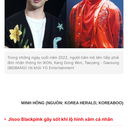
Trong những ngày cuối năm 2022, người hâm mộ liên tiếp phải
đón nhận thông tin iKON, Kang Dong Won, Taeyang - Daesung
(BIGBANG) rời khỏi YG Entertainment
MINH HỒNG (NGUỒN: KOREA HERALD, KOREABOO)
Jisoo Blackpink gây sốt khi lộ hình xăm cá nhân