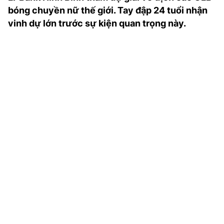
TRA CỨU PHƯỜNG XÃ
bóng chuyền nữ thế giới. Tay đập 24 tuổi nhận
vinh dự lớn trước sự kiện quan trọng này.
CỐNG HIẾN
BÙI XUÂN PHÁI
TIỆN ÍCH
LIÊN HỆ QUẢNG CÁO
Hotline: 0981.119.189
Điện thoại: 024.38254756
MẠNG XÃ HỘI