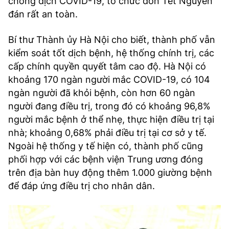
chống dịch COVID-19, tổ chức đón Tết Nguyên
TRA CỨU PHƯỜNG XÃ
đán rất an toàn.
CỐNG HIẾN
Bí thư Thành ủy Hà Nội cho biết, thành phố vẫn
BÙI XUÂN PHÁI
kiểm soát tốt dịch bệnh, hệ thống chính trị, các
cấp chính quyền quyết tâm cao độ. Hà Nội có
TIỆN ÍCH
khoảng 170 ngàn người mắc COVID-19, có 104
ngàn người đã khỏi bệnh, còn hơn 60 ngàn
LIÊN HỆ QUẢNG CÁO
người đang điều trị, trong đó có khoảng 96,8%
người mắc bệnh ở thể nhẹ, thực hiện điều trị tại
Hotline: 0981.119.189
nhà; khoảng 0,68% phải điều trị tại cơ sở y tế.
Ngoài hệ thống y tế hiện có, thành phố cũng
Điện thoại: 024.38254756
phối hợp với các bệnh viện Trung ương đóng
trên địa bàn huy động thêm 1.000 giường bệnh
MẠNG XÃ HỘI
để đáp ứng điều trị cho nhân dân.