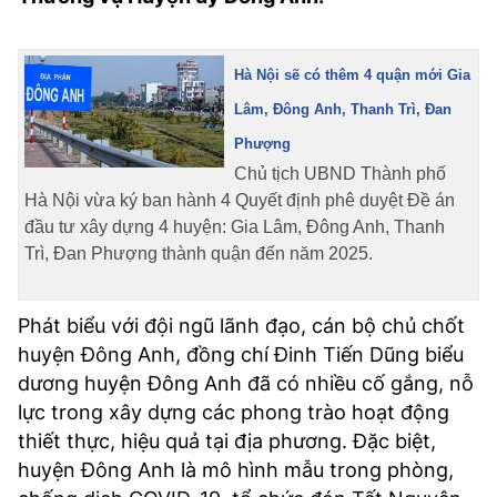
VĂN HÓA SỐNG KHỎE
ĐỌC - XEM
BÓNG ĐÁ
KẾT QUẢ
CÁC CÚP CHÂU ÂU
GOLF
GIẢI TRÍ
NHỊP ĐẬP SỨC KHỎE
DIỄN ĐÀN
VĂN HÓA
BẢNG XẾP HẠNG
Hà Nội sẽ có thêm 4 quận mới Gia
DU LỊCH
PHIM
X-QUANG TIN ĐỒN
CÔNG NGHIỆP VĂN HÓA
GIẢI TRÍ
Lâm, Đông Anh, Thanh Trì, Đan
Phượng
THẾ GIỚI SAO
TIN TỨC
ÂM NHẠC
VIẾT LẠI ƯỚC MƠ
Chủ tịch UBND Thành phố
HIGHTECH
Hà Nội vừa ký ban hành 4 Quyết định phê duyệt Đề án
ĐIỂM ĐẾN
KBIZ
đầu tư xây dựng 4 huyện: Gia Lâm, Đông Anh, Thanh
TIÊU ĐIỂM - SPOTLIGHT
Trì, Đan Phượng thành quận đến năm 2025.
ẢNH
BẠN CẦN BIẾT
ẨM THỰC
Phát biểu với đội ngũ lãnh đạo, cán bộ chủ chốt
INFOGRAPHIC
huyện Đông Anh, đồng chí Đinh Tiến Dũng biểu
TƯ VẤN
E-MAGAZINE
dương huyện Đông Anh đã có nhiều cố gắng, nỗ
lực trong xây dựng các phong trào hoạt động
ẢNH
thiết thực, hiệu quả tại địa phương. Đặc biệt,
huyện Đông Anh là mô hình mẫu trong phòng,
BÁO GIẤY