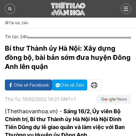
Tin tức 24h
ASEAN CUP 2026
Tin tức 24h
TIN TỨC 24H
LỊCH THI ĐẤU
Bí thư Thành ủy Hà Nội: Xây dựng
THỂ THAO
TRONG NƯỚC
đồng bộ, bài bản sớm đưa huyện Đông
Anh lên quận
BÓNG ĐÁ VIỆT
BÓNG CHUYỀN
THẾ GIỚI
BÓNG ĐÁ QUỐC TẾ
V-LEAGUE
PICKLEBALL
BÌNH LUẬN
Chia sẻ Facebook
Chia sẻ Zalo
NHẬN ĐỊNH BÓNG ĐÁ
ANH
CÁC ĐTQG
CHẠY
Thứ Tư, 16/02/2022 14:21 GMT+7
VIDEO
LIVE
TÂY BAN NHA
TENNIS
(Thethaovanhoa.vn) -
Sáng 16/2, Ủy viên Bộ
Chính trị, Bí thư Thành ủy Hà Nội Hà Nội Đinh
VĂN HÓA
THỂ THAO
LỊCH THI ĐẤU
ITALY
BILLIARDS SNOOKER
Tiến Dũng dự lễ giao quân và làm việc với Ban
Thường vụ Huyện ủy Đông Anh.