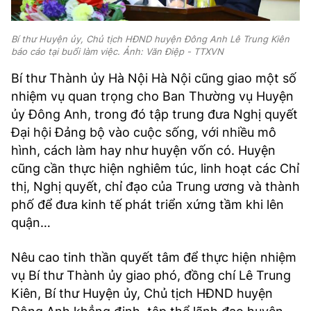
Bí thư Huyện ủy, Chủ tịch HĐND huyện Đông Anh Lê Trung Kiên
báo cáo tại buổi làm việc. Ảnh: Văn Điệp - TTXVN
Bí thư Thành ủy Hà Nội Hà Nội cũng giao một số
nhiệm vụ quan trọng cho Ban Thường vụ Huyện
ủy Đông Anh, trong đó tập trung đưa Nghị quyết
Đại hội Đảng bộ vào cuộc sống, với nhiều mô
hình, cách làm hay như huyện vốn có. Huyện
cũng cần thực hiện nghiêm túc, linh hoạt các Chỉ
thị, Nghị quyết, chỉ đạo của Trung ương và thành
phố để đưa kinh tế phát triển xứng tầm khi lên
quận…
Nêu cao tinh thần quyết tâm để thực hiện nhiệm
vụ Bí thư Thành ủy giao phó, đồng chí Lê Trung
Kiên, Bí thư Huyện ủy, Chủ tịch HĐND huyện