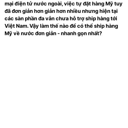
mại điện tử nước ngoài, việc tự đặt hàng Mỹ tuy
TRA CỨU PHƯỜNG XÃ
đã đơn giản hơn giản hơn nhiều nhưng hiện tại
CỐNG HIẾN
các sàn phần đa vẫn chưa hỗ trợ ship hàng tới
Việt Nam. Vậy làm thế nào để có thể ship hàng
BÙI XUÂN PHÁI
Mỹ về nước đơn giản - nhanh gọn nhất?
TIỆN ÍCH
LIÊN HỆ QUẢNG CÁO
Hotline: 0981.119.189
Điện thoại: 024.38254756
MẠNG XÃ HỘI