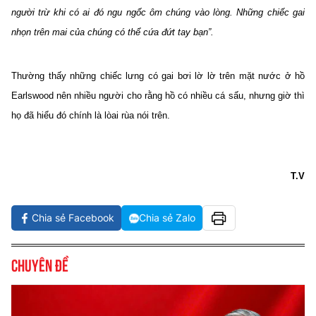
TRA CỨU PHƯỜNG XÃ
người trừ khi có ai đó ngu ngốc ôm chúng vào lòng. Những chiếc gai
nhọn trên mai của chúng có thể cứa đứt tay bạn”.
CỐNG HIẾN
BÙI XUÂN PHÁI
Thường thấy những chiếc lưng có gai bơi lờ lờ trên mặt nước ở hồ
Earlswood nên nhiều người cho rằng hồ có nhiều cá sấu, nhưng giờ thì
TIỆN ÍCH
họ đã hiểu đó chính là lòai rùa nói trên.
LIÊN HỆ QUẢNG CÁO
Hotline: 0981.119.189
T.V
Điện thoại: 024.38254756
Chia sẻ Facebook
Chia sẻ Zalo
MẠNG XÃ HỘI
Chuyên đề