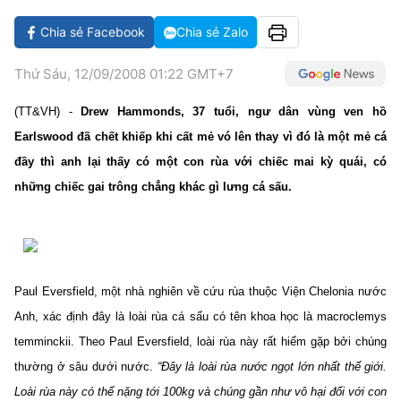
VĂN HÓA SỐNG KHỎE
ĐỌC - XEM
BÓNG ĐÁ
KẾT QUẢ
CÁC CÚP CHÂU ÂU
GOLF
Chia sẻ Facebook
Chia sẻ Zalo
GIẢI TRÍ
NHỊP ĐẬP SỨC KHỎE
DIỄN ĐÀN
VĂN HÓA
BẢNG XẾP HẠNG
Thứ Sáu, 12/09/2008 01:22 GMT+7
DU LỊCH
PHIM
X-QUANG TIN ĐỒN
CÔNG NGHIỆP VĂN HÓA
GIẢI TRÍ
(TT&VH) -
Drew Hammonds, 37 tuổi, ngư dân vùng ven hồ
THẾ GIỚI SAO
TIN TỨC
ÂM NHẠC
VIẾT LẠI ƯỚC MƠ
Earlswood đã chết khiếp khi cất mẻ vó lên thay vì đó là một mẻ cá
HIGHTECH
đầy thì anh lại thấy có một con rùa với chiếc mai kỳ quái, có
ĐIỂM ĐẾN
KBIZ
những chiếc gai trông chẳng khác gì lưng cá sấu.
TIÊU ĐIỂM - SPOTLIGHT
ẢNH
BẠN CẦN BIẾT
ẨM THỰC
INFOGRAPHIC
Paul Eversfield, một nhà nghiên về cứu rùa thuộc Viện Chelonia nước
TƯ VẤN
E-MAGAZINE
Anh, xác định đây là loài rùa cá sấu có tên khoa học là macroclemys
ẢNH
temminckii. Theo Paul Eversfield, loài rùa này rất hiếm gặp bởi chúng
thường ở sâu dưới nước.
“Đây là loài rùa nước ngọt lớn nhất thế giới.
BÁO GIẤY
Loài rùa này có thể nặng tới 100kg và chúng gần như vô hại đối với con