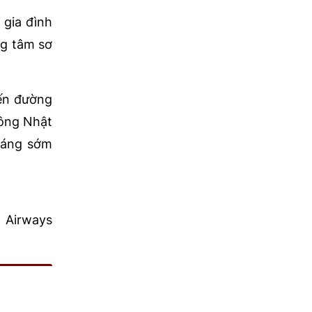
 gia đình
ng tâm sơ
yến đường
Đông Nhật
 sáng sớm
n Airways