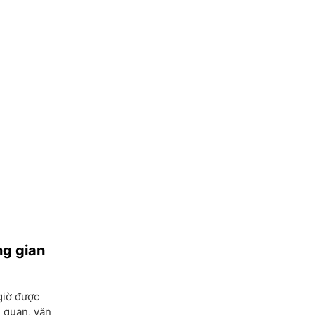
ng gian
giờ được
h quan, văn