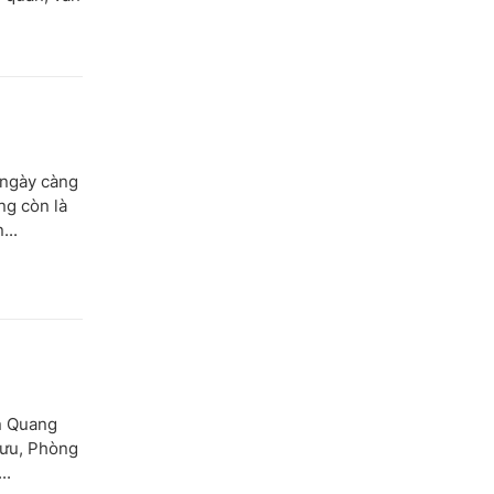
í ngày càng
ng còn là
...
n Quang
Lưu, Phòng
..