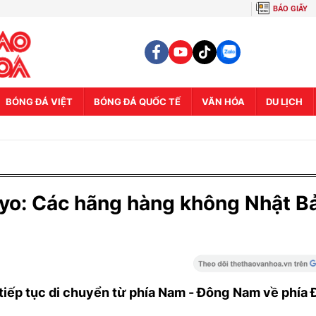
BÁO GIẤY
BÓNG ĐÁ VIỆT
BÓNG ĐÁ QUỐC TẾ
VĂN HÓA
DU LỊCH
kyo: Các hãng hàng không Nhật B
 tiếp tục di chuyển từ phía Nam - Đông Nam về phía