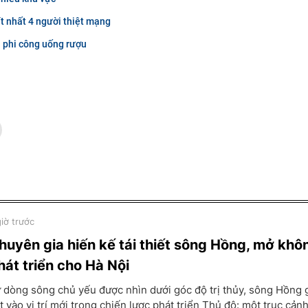
 ít nhất 4 người thiệt mạng
 phi công uống rượu
giờ trước
huyên gia hiến kế tái thiết sông Hồng, mở khô
hát triển cho Hà Nội
 dòng sông chủ yếu được nhìn dưới góc độ trị thủy, sông Hồng 
t vào vị trí mới trong chiến lược phát triển Thủ đô: một trục cản