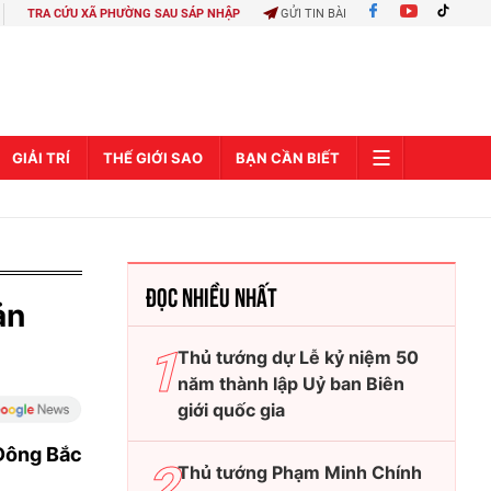
TRA CỨU XÃ PHƯỜNG SAU SÁP NHẬP
GỬI TIN BÀI
GIẢI TRÍ
THẾ GIỚI SAO
BẠN CẦN BIẾT
ĐỌC NHIỀU NHẤT
ản
Thủ tướng dự Lễ kỷ niệm 50
năm thành lập Uỷ ban Biên
giới quốc gia
 Đông Bắc
Thủ tướng Phạm Minh Chính