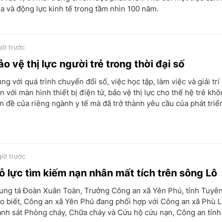
a và động lực kinh tế trong tầm nhìn 100 năm.
giờ trước
ảo vệ thị lực người trẻ trong thời đại số
ng với quá trình chuyển đổi số, việc học tập, làm việc và giải tr
n với màn hình thiết bị điện tử, bảo vệ thị lực cho thế hệ trẻ khô
n đề của riêng ngành y tế mà đã trở thành yêu cầu của phát triển
giờ trước
ỗ lực tìm kiếm nạn nhân mất tích trên sông Lô
ung tá Đoàn Xuân Toàn, Trưởng Công an xã Yên Phú, tỉnh Tuyê
o biết, Công an xã Yên Phú đang phối hợp với Công an xã Phù 
nh sát Phòng cháy, Chữa cháy và Cứu hộ cứu nạn, Công an tỉnh.