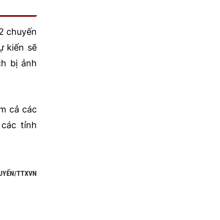
92 chuyến
ự kiến sẽ
h bị ảnh
ồm cả các
các tỉnh
UYẾN/TTXVN