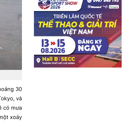
khoảng 30
Tokyo, và
sẽ có mưa
 một xoáy