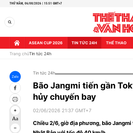
THỨ NĂM,
06/08/2026 | 15:51 GMT+7
ASEAN CUP 2026
TIN TỨC 24H
THỂ THAO
Trang chủ
Tin tức 24h
Tin tức 24h
Zalo
Bão Jangmi tiến gần To
hủy chuyến bay
02/06/2026 21:37 GMT+7
Chiều 2/6, giờ địa phương, bão Jangmi
Nhật Bản với tốc độ 40 km/h.