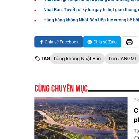
Nhật Bản: Tuyết rơi kỷ lục gây tê liệt giao thông,
Hãng hàng không Nhật Bản tiếp tục vướng bê bối
Chia sẻ Facebook
Chia sẻ Zalo
TAG
hàng không Nhật Bản
bão JANGMI
Cùng chuyên mục
7 
C
p
Từ
đặ