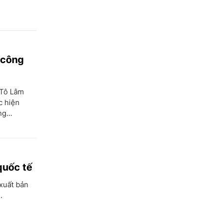
 công
 Tô Lâm
c hiện
g...
quốc tế
 xuất bản
.