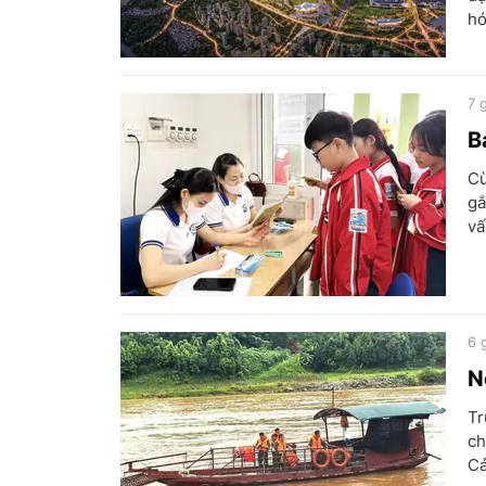
hó
7 
B
Cù
gắ
vấ
6 
N
Tr
ch
Cả