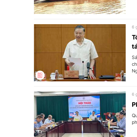
6 
T
t
Sá
ch
Ng
6 
P
Qu
ph