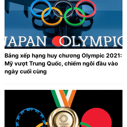
TRA CỨU PHƯỜNG XÃ
CỐNG HIẾN
BÙI XUÂN PHÁI
TIỆN ÍCH
Bảng xếp hạng huy chương Olympic 2021:
LIÊN HỆ QUẢNG CÁO
Mỹ vượt Trung Quốc, chiếm ngôi đầu vào
Hotline: 0981.119.189
ngày cuối cùng
Điện thoại: 024.38254756
MẠNG XÃ HỘI