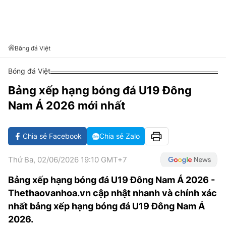
VĂN HÓA SỐNG KHỎE
ĐỌC - XEM
BÓNG ĐÁ
KẾT QUẢ
CÁC CÚP CHÂU ÂU
GOLF
GIẢI TRÍ
NHỊP ĐẬP SỨC KHỎE
DIỄN ĐÀN
VĂN HÓA
BẢNG XẾP HẠNG
DU LỊCH
PHIM
X-QUANG TIN ĐỒN
CÔNG NGHIỆP VĂN HÓA
Bóng đá Việt
GIẢI TRÍ
THẾ GIỚI SAO
TIN TỨC
Bóng đá Việt
ÂM NHẠC
VIẾT LẠI ƯỚC MƠ
Bảng xếp hạng bóng đá U19 Đông
HIGHTECH
ĐIỂM ĐẾN
KBIZ
Nam Á 2026 mới nhất
TIÊU ĐIỂM - SPOTLIGHT
ẢNH
BẠN CẦN BIẾT
Chia sẻ Facebook
Chia sẻ Zalo
ẨM THỰC
INFOGRAPHIC
Thứ Ba, 02/06/2026 19:10 GMT+7
TƯ VẤN
E-MAGAZINE
Bảng xếp hạng bóng đá U19 Đông Nam Á 2026 -
Thethaovanhoa.vn cập nhật nhanh và chính xác
ẢNH
nhất bảng xếp hạng bóng đá U19 Đông Nam Á
BÁO GIẤY
2026.