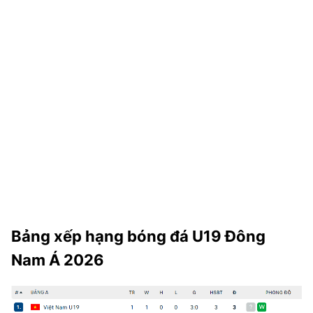
TRA CỨU PHƯỜNG XÃ
CỐNG HIẾN
BÙI XUÂN PHÁI
TIỆN ÍCH
LIÊN HỆ QUẢNG CÁO
Hotline: 0981.119.189
Điện thoại: 024.38254756
Bảng xếp hạng bóng đá U19 Đông
MẠNG XÃ HỘI
Nam Á 2026