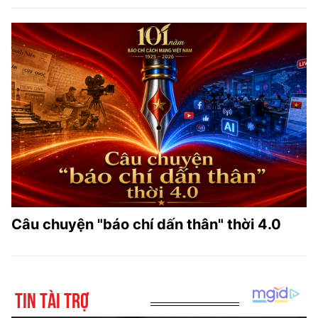
Câu chuyện "báo chí dấn thân" thời 4.0