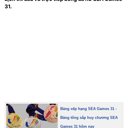
TRA CỨU PHƯỜNG XÃ
31.
CỐNG HIẾN
BÙI XUÂN PHÁI
TIỆN ÍCH
LIÊN HỆ QUẢNG CÁO
Hotline: 0981.119.189
Điện thoại: 024.38254756
MẠNG XÃ HỘI
Bảng xếp hạng SEA Games 31 -
Bảng tổng sắp huy chương SEA
Games 31 hôm nay