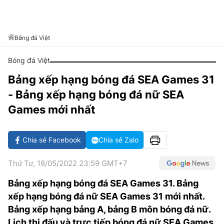
VĂN HÓA SỐNG KHỎE
ĐỌC - XEM
BÓNG ĐÁ
KẾT QUẢ
CÁC CÚP CHÂU ÂU
GOLF
GIẢI TRÍ
NHỊP ĐẬP SỨC KHỎE
DIỄN ĐÀN
VĂN HÓA
BẢNG XẾP HẠNG
Bóng đá Việt
DU LỊCH
PHIM
X-QUANG TIN ĐỒN
CÔNG NGHIỆP VĂN HÓA
GIẢI TRÍ
Bóng đá Việt
THẾ GIỚI SAO
TIN TỨC
ÂM NHẠC
VIẾT LẠI ƯỚC MƠ
Bảng xếp hạng bóng đá SEA Games 31
HIGHTECH
- Bảng xếp hạng bóng đá nữ SEA
ĐIỂM ĐẾN
KBIZ
Games mới nhất
TIÊU ĐIỂM - SPOTLIGHT
ẢNH
BẠN CẦN BIẾT
Chia sẻ Facebook
Chia sẻ Zalo
ẨM THỰC
INFOGRAPHIC
Thứ Tư, 18/05/2022 23:59 GMT+7
TƯ VẤN
E-MAGAZINE
Bảng xếp hạng bóng đá SEA Games 31. Bảng
ẢNH
xếp hạng bóng đá nữ SEA Games 31 mới nhất.
Bảng xếp hạng bảng A, bảng B môn bóng đá nữ.
BÁO GIẤY
Lịch thi đấu và trực tiếp bóng đá nữ SEA Games