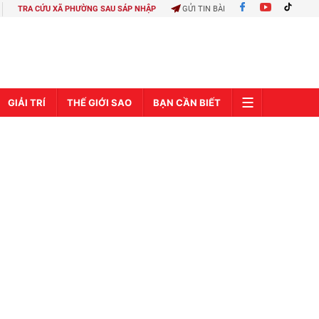
TRA CỨU XÃ PHƯỜNG SAU SÁP NHẬP
GỬI TIN BÀI
GIẢI TRÍ
THẾ GIỚI SAO
BẠN CẦN BIẾT