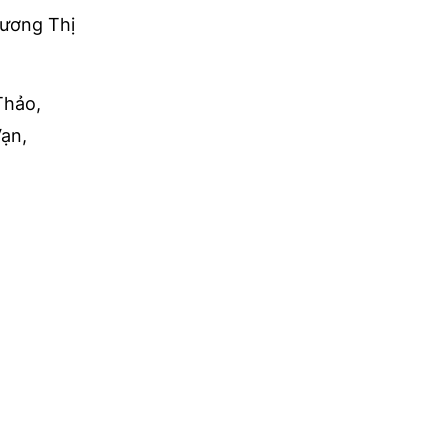
Lương Thị
Thảo,
ạn,