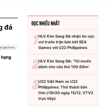
ĐỌC NHIỀU NHẤT
g đá
HLV Kim Sang Sik nhận tin cực
vui trước trận bán kết SEA
Games với U22 Philippines
p hạng
HLV Kim Sang Sik: ‘Tôi muốn
dành cho cầu thủ 100 điểm’
U22 Việt Nam vs U22
Philippines: Thử thách bản
lĩnh (15h30 ngày 15/12, VTV2
trực tiếp)