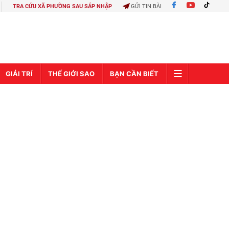
TRA CỨU XÃ PHƯỜNG SAU SÁP NHẬP
GỬI TIN BÀI
GIẢI TRÍ
THẾ GIỚI SAO
BẠN CẦN BIẾT