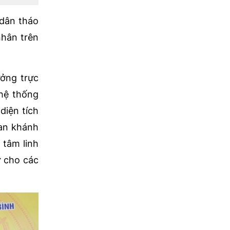
 dân tháo
nhân trên
ưởng trực
 hệ thống
diện tích
Ban khánh
 tâm linh
ư cho các