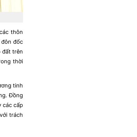
 các thôn
, đôn đốc
 đất trên
rong thời
ương tinh
ằng. Đồng
y các cấp
với trách