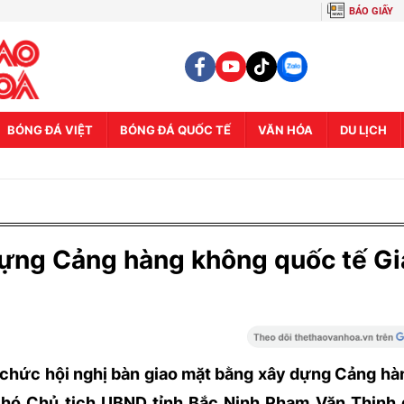
BÁO GIẤY
BÓNG ĐÁ VIỆT
BÓNG ĐÁ QUỐC TẾ
VĂN HÓA
DU LỊCH
dựng Cảng hàng không quốc tế Gi
tổ chức hội nghị bàn giao mặt bằng xây dựng Cảng h
 Phó Chủ tịch UBND tỉnh Bắc Ninh Phạm Văn Thịnh 