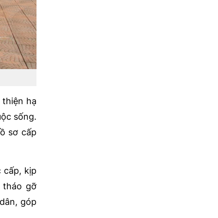
 thiện hạ
uộc sống.
hồ sơ cấp
 cấp, kịp
, tháo gỡ
 dân, góp