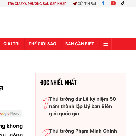
TRA CỨU XÃ PHƯỜNG SAU SÁP NHẬP
GỬI TIN BÀI
GIẢI TRÍ
THẾ GIỚI SAO
BẠN CẦN BIẾT
ĐỌC NHIỀU NHẤT
a
Thủ tướng dự Lễ kỷ niệm 50
năm thành lập Uỷ ban Biên
giới quốc gia
àng không
Thủ tướng Phạm Minh Chính
dự, động