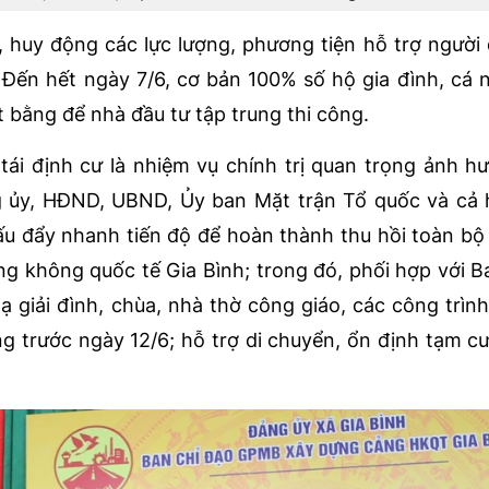
, huy động các lực lượng, phương tiện hỗ trợ người
ư. Đến hết ngày 7/6, cơ bản 100% số hộ gia đình, cá 
 bằng để nhà đầu tư tập trung thi công.
tái định cư là nhiệm vụ chính trị quan trọng ảnh h
ng ủy, HĐND, UBND, Ủy ban Mặt trận Tổ quốc và cả
ấu đẩy nhanh tiến độ để hoàn thành thu hồi toàn bộ 
g không quốc tế Gia Bình; trong đó, phối hợp với 
ạ giải đình, chùa, nhà thờ công giáo, các công trình
ng trước ngày 12/6; hỗ trợ di chuyển, ổn định tạm c