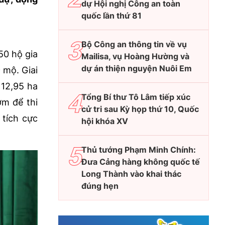
dự Hội nghị Công an toàn
quốc lần thứ 81
Bộ Công an thông tin về vụ
50 hộ gia
Mailisa, vụ Hoàng Hường và
dự án thiện nguyện Nuôi Em
 mộ. Giai
 12,95 ha
Tổng Bí thư Tô Lâm tiếp xúc
ớm để thi
cử tri sau Kỳ họp thứ 10, Quốc
 tích cực
hội khóa XV
Thủ tướng Phạm Minh Chính:
Đưa Cảng hàng không quốc tế
Long Thành vào khai thác
đúng hẹn