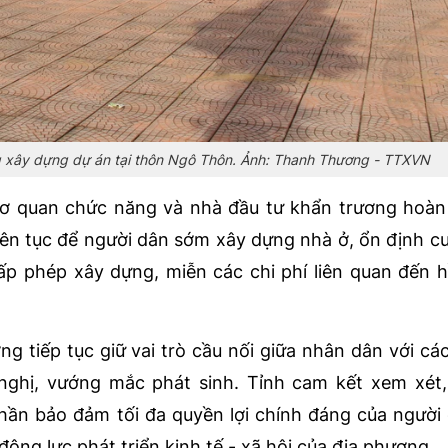
ng xây dựng dự án tại thôn Ngô Thôn. Ảnh: Thanh Thương - TTXVN
ơ quan chức năng và nhà đầu tư khẩn trương hoàn
 liên tục để người dân sớm xây dựng nhà ở, ổn định c
cấp phép xây dựng, miễn các chi phí liên quan đến 
g tiếp tục giữ vai trò cầu nối giữa nhân dân với các
n nghị, vướng mắc phát sinh. Tỉnh cam kết xem xét
thần bảo đảm tối đa quyền lợi chính đáng của người
động lực phát triển kinh tế - xã hội của địa phương.