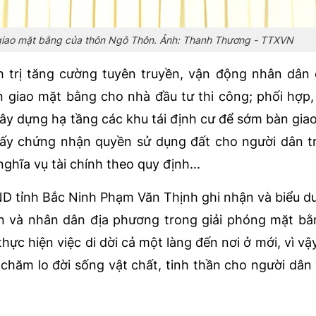
 giao mặt bằng của thôn Ngô Thôn. Ảnh: Thanh Thương - TTXVN
 trị tăng cường tuyên truyền, vận động nhân dân
n giao mặt bằng cho nhà đầu tư thi công; phối hợp
xây dựng hạ tầng các khu tái định cư để sớm bàn giao
iấy chứng nhận quyền sử dụng đất cho người dân t
ghĩa vụ tài chính theo quy định...
BND tỉnh Bắc Ninh Phạm Văn Thịnh ghi nhận và biểu d
n và nhân dân địa phương trong giải phóng mặt b
thực hiện việc di dời cả một làng đến nơi ở mới, vì vậ
 chăm lo đời sống vật chất, tinh thần cho người dân 