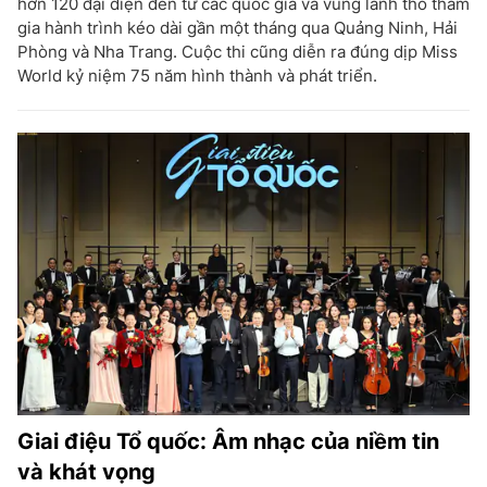
hơn 120 đại diện đến từ các quốc gia và vùng lãnh thổ tham
gia hành trình kéo dài gần một tháng qua Quảng Ninh, Hải
Phòng và Nha Trang. Cuộc thi cũng diễn ra đúng dịp Miss
World kỷ niệm 75 năm hình thành và phát triển.
Giai điệu Tổ quốc: Âm nhạc của niềm tin
và khát vọng