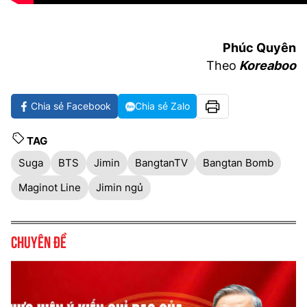
Phúc Quyên
Theo
Koreaboo
Chia sẻ Facebook
Chia sẻ Zalo
TAG
Suga
BTS
Jimin
BangtanTV
Bangtan Bomb
Maginot Line
Jimin ngủ
Chuyên đề