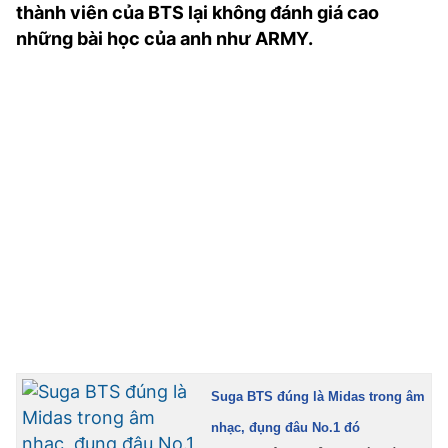
thành viên của BTS lại không đánh giá cao
TRA CỨU PHƯỜNG XÃ
những bài học của anh như ARMY.
CỐNG HIẾN
BÙI XUÂN PHÁI
TIỆN ÍCH
LIÊN HỆ QUẢNG CÁO
Hotline: 0981.119.189
Điện thoại: 024.38254756
MẠNG XÃ HỘI
Suga BTS đúng là Midas trong âm
nhạc, đụng đâu No.1 đó