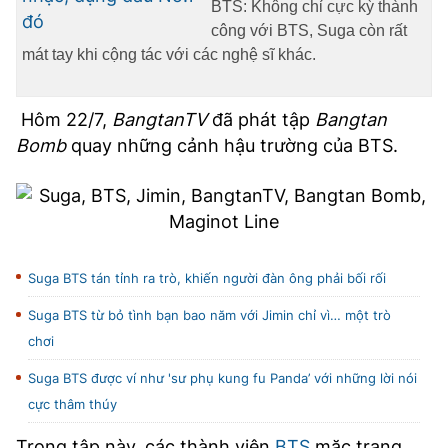
BTS: Không chỉ cực kỳ thành
công với BTS, Suga còn rất
mát tay khi cộng tác với các nghệ sĩ khác.
Hôm 22/7,
BangtanTV
đã phát tập
Bangtan
Bomb
quay những cảnh hậu trường của BTS.
Suga BTS tán tỉnh ra trò, khiến người đàn ông phải bối rối
Suga BTS từ bỏ tình bạn bao năm với Jimin chỉ vì… một trò
chơi
Suga BTS được ví như 'sư phụ kung fu Panda’ với những lời nói
cực thâm thúy
Trong tập này, các thành viên
BTS
mặc trang