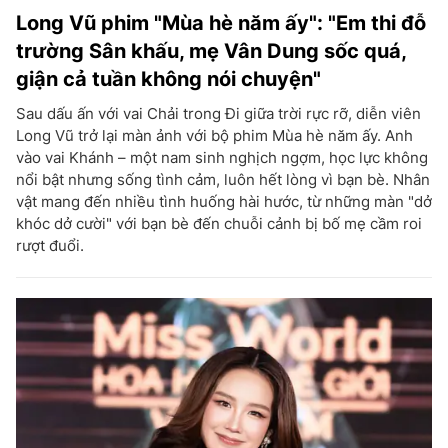
Long Vũ phim "Mùa hè năm ấy": "Em thi đỗ
trường Sân khấu, mẹ Vân Dung sốc quá,
giận cả tuần không nói chuyện"
Sau dấu ấn với vai Chải trong Đi giữa trời rực rỡ, diễn viên
Long Vũ trở lại màn ảnh với bộ phim Mùa hè năm ấy. Anh
vào vai Khánh – một nam sinh nghịch ngợm, học lực không
nổi bật nhưng sống tình cảm, luôn hết lòng vì bạn bè. Nhân
vật mang đến nhiều tình huống hài hước, từ những màn "dở
khóc dở cười" với bạn bè đến chuỗi cảnh bị bố mẹ cầm roi
rượt đuổi.