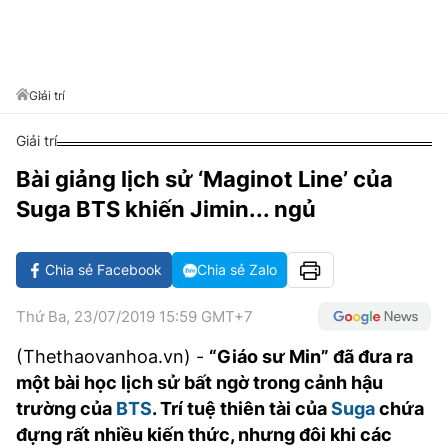
VĂN HÓA SỐNG KHỎE
ĐỌC - XEM
BÓNG ĐÁ
KẾT QUẢ
CÁC CÚP CHÂU ÂU
GOLF
GIẢI TRÍ
NHỊP ĐẬP SỨC KHỎE
DIỄN ĐÀN
VĂN HÓA
BẢNG XẾP HẠNG
DU LỊCH
PHIM
X-QUANG TIN ĐỒN
CÔNG NGHIỆP VĂN HÓA
Giải trí
GIẢI TRÍ
THẾ GIỚI SAO
TIN TỨC
Giải trí
ÂM NHẠC
VIẾT LẠI ƯỚC MƠ
Bài giảng lịch sử ‘Maginot Line’ của
HIGHTECH
ĐIỂM ĐẾN
KBIZ
Suga BTS khiến Jimin... ngủ
TIÊU ĐIỂM - SPOTLIGHT
ẢNH
BẠN CẦN BIẾT
Chia sẻ Facebook
Chia sẻ Zalo
ẨM THỰC
INFOGRAPHIC
Thứ Ba, 23/07/2019 15:59 GMT+7
TƯ VẤN
E-MAGAZINE
(Thethaovanhoa.vn) -
“Giáo sư Min” đã đưa ra
một bài học lịch sử bất ngờ trong cảnh hậu
ẢNH
trường của
BTS
. Trí tuệ thiên tài của
Suga
chứa
BÁO GIẤY
đựng rất nhiều kiến thức, nhưng đôi khi các