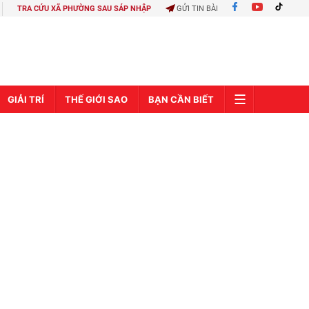
TRA CỨU XÃ PHƯỜNG SAU SÁP NHẬP
GỬI TIN BÀI
GIẢI TRÍ
THẾ GIỚI SAO
BẠN CẦN BIẾT