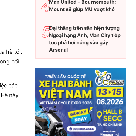
Man United - Bournemouth:
Mount sẽ giúp MU vượt khó
Đại thắng trên sân hiện tượng
Ngoại hạng Anh, Man City tiếp
tục phả hơi nóng vào gáy
Arsenal
a hè tới.
rong bối
iệc các
 Hè này