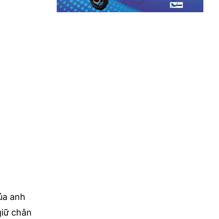
ủa anh
giữ chân