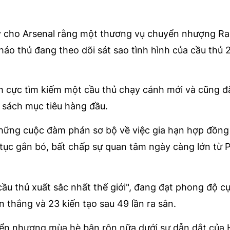
i ý cho Arsenal rằng một thương vụ chuyển nhượng R
háo thủ đang theo dõi sát sao tình hình của cầu thủ 2
ch cực tìm kiếm một cầu thủ chạy cánh mới và cũng đ
h sách mục tiêu hàng đầu.
hững cuộc đàm phán sơ bộ về việc gia hạn hợp đồng
tục gắn bó, bất chấp sự quan tâm ngày càng lớn từ 
"cầu thủ xuất sắc nhất thế giới", đang đạt phong độ c
n thắng và 23 kiến tạo sau 49 lần ra sân.
yển nhượng mùa hè bận rộn nữa dưới sự dẫn dắt của