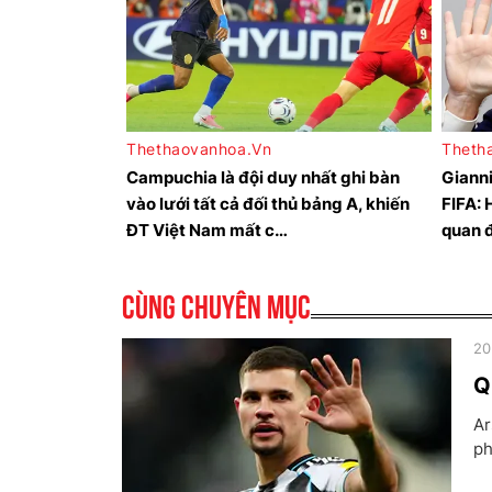
Cùng chuyên mục
20
Q
Ar
ph