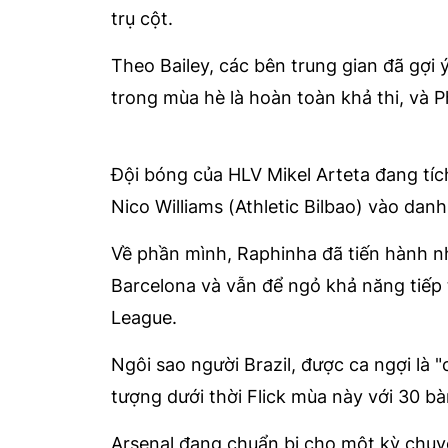
trụ cột.
Theo Bailey, các bên trung gian đã gợ
trong mùa hè là hoàn toàn khả thi, và P
Đội bóng của HLV Mikel Arteta đang tí
Nico Williams (Athletic Bilbao) vào dan
Về phần mình, Raphinha đã tiến hành n
Barcelona và vẫn để ngỏ khả năng tiếp 
League.
Ngôi sao người Brazil, được ca ngợi là 
tượng dưới thời Flick mùa này với 30 bà
Arsenal đang chuẩn bị cho một kỳ chu