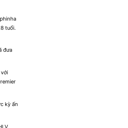
aphinha
8 tuổi.
ã đưa
 với
Premier
ực kỳ ấn
 HLV