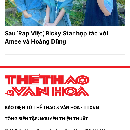
TRA CỨU PHƯỜNG XÃ
CỐNG HIẾN
BÙI XUÂN PHÁI
Sau ‘Rap Việt’, Ricky Star hợp tác với
TIỆN ÍCH
Amee và Hoàng Dũng
LIÊN HỆ QUẢNG CÁO
Hotline: 0981.119.189
Điện thoại: 024.38254756
MẠNG XÃ HỘI
BÁO ĐIỆN TỬ THỂ THAO & VĂN HÓA - TTXVN
TỔNG BIÊN TẬP: NGUYỄN THIỆN THUẬT