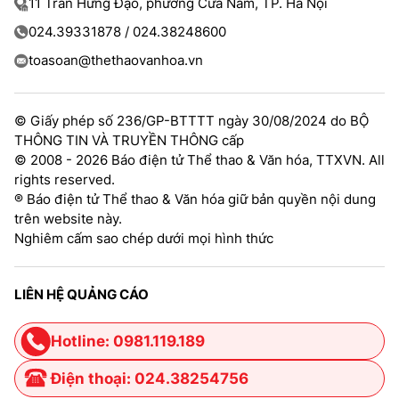
11 Trần Hưng Đạo, phường Cửa Nam, TP. Hà Nội
024.39331878 / 024.38248600
toasoan@thethaovanhoa.vn
© Giấy phép số 236/GP-BTTTT ngày 30/08/2024 do BỘ
THÔNG TIN VÀ TRUYỀN THÔNG cấp
© 2008 - 2026 Báo điện tử Thể thao & Văn hóa, TTXVN. All
rights reserved.
® Báo điện tử Thể thao & Văn hóa giữ bản quyền nội dung
trên website này.
Nghiêm cấm sao chép dưới mọi hình thức
LIÊN HỆ QUẢNG CÁO
Hotline: 0981.119.189
Điện thoại: 024.38254756