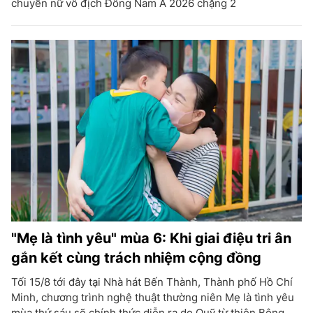
chuyền nữ vô địch Đông Nam Á 2026 chặng 2
"Mẹ là tình yêu" mùa 6: Khi giai điệu tri ân
gắn kết cùng trách nhiệm cộng đồng
Tối 15/8 tới đây tại Nhà hát Bến Thành, Thành phố Hồ Chí
Minh, chương trình nghệ thuật thường niên Mẹ là tình yêu
mùa thứ sáu sẽ chính thức diễn ra do Quỹ từ thiện Bông