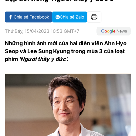
VĂN HÓA SỐNG KHỎE
ĐỌC - XEM
BÓNG ĐÁ
KẾT QUẢ
CÁC CÚP CHÂU ÂU
GOLF
GIẢI TRÍ
NHỊP ĐẬP SỨC KHỎE
DIỄN ĐÀN
VĂN HÓA
BẢNG XẾP HẠNG
Chia sẻ Facebook
Chia sẻ Zalo
DU LỊCH
PHIM
X-QUANG TIN ĐỒN
CÔNG NGHIỆP VĂN HÓA
GIẢI TRÍ
Thứ Bảy, 15/04/2023 10:53 GMT+7
THẾ GIỚI SAO
TIN TỨC
Những hình ảnh mới của hai diễn viên Ahn Hyo
ÂM NHẠC
VIẾT LẠI ƯỚC MƠ
Seop và Lee Sung Kyung trong mùa 3 của loạt
HIGHTECH
ĐIỂM ĐẾN
KBIZ
phim
'Người thầy y đức'.
TIÊU ĐIỂM - SPOTLIGHT
ẢNH
BẠN CẦN BIẾT
ẨM THỰC
INFOGRAPHIC
TƯ VẤN
E-MAGAZINE
ẢNH
BÁO GIẤY