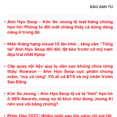
ĐÀO ANH TÚ
Ahn Hyo Seop - Kim Se Jeong lộ loạt bằng chứng
hẹn hò: Phóng to đôi mắt chàng thấy cả bóng dáng
nàng ở trong đó
Màn thăng hạng visual 10 lần nhờ... tăng cân: "Tổng
tài" Ahn Hyo Seop đổi đời, lật kèo trước cả mỹ nam
đẹp trai nhất Kpop
Clip quay vội tiệc quy tụ dàn sao khủng chưa từng
thấy: Rowoon - Ahn Hyo Seop cực phẩm chung
mâm, "ma cà rồng" YG át cả BTS và mỹ nhân Vườn
Sao Băng
Kim Se Jeong - Ahn Hyo Seop lộ cả tá "hint" hẹn hò
ở SBS Awards, nàng sợ bị khui như Song Joong Ki
nên xoá vội bằng chứng?
Phim Hàn 2022: Nhiều ngôi sao lóe sáng rồi vụt tắt,