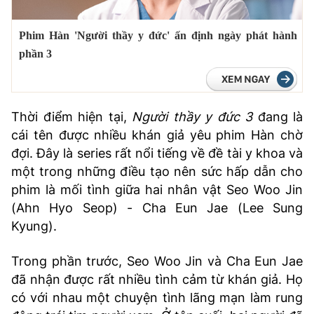
TRA CỨU PHƯỜNG XÃ
Phim Hàn 'Người thầy y đức' ấn định ngày phát hành
CỐNG HIẾN
phần 3
BÙI XUÂN PHÁI
TIỆN ÍCH
Thời điểm hiện tại,
Người thầy y đức 3
đang là
cái tên được nhiều khán giả yêu phim Hàn chờ
LIÊN HỆ QUẢNG CÁO
đợi. Đây là series rất nổi tiếng về đề tài y khoa và
một trong những điều tạo nên sức hấp dẫn cho
Hotline: 0981.119.189
phim là mối tình giữa hai nhân vật Seo Woo Jin
Điện thoại: 024.38254756
(Ahn Hyo Seop) - Cha Eun Jae (Lee Sung
Kyung).
MẠNG XÃ HỘI
Trong phần trước, Seo Woo Jin và Cha Eun Jae
đã nhận được rất nhiều tình cảm từ khán giả. Họ
có với nhau một chuyện tình lãng mạn làm rung