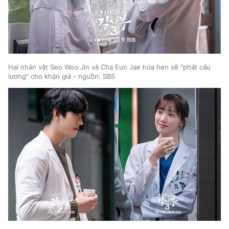
Hai nhân vật Seo Woo Jin và Cha Eun Jae hứa hẹn sẽ "phát cẩu
lương" cho khán giả - nguồn: SBS