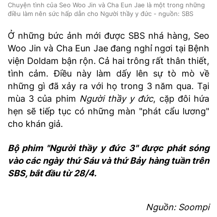
Chuyện tình của Seo Woo Jin và Cha Eun Jae là một trong những
điều làm nên sức hấp dẫn cho Người thầy y đức - nguồn: SBS
Ở những bức ảnh mới được SBS nhá hàng, Seo
Woo Jin và Cha Eun Jae đang nghỉ ngơi tại Bệnh
viện Doldam bận rộn. Cả hai trông rất thân thiết,
tình cảm. Điều này làm dấy lên sự tò mò về
những gì đã xảy ra với họ trong 3 năm qua. Tại
mùa 3 của phim
Người thầy y đức
, cặp đôi hứa
hẹn sẽ tiếp tục có những màn "phát cẩu lương"
cho khán giả.
Bộ phim "Người thầy y đức 3" được phát sóng
vào các ngày thứ Sáu và thứ Bảy hàng tuần trên
SBS, bắt đầu từ 28/4.
Nguồn: Soompi