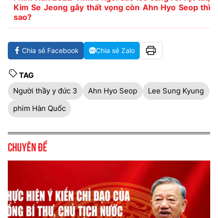
Kim Se Jeong gây thất vọng còn Ahn Hyo Seop thì
sao?
Chia sẻ Facebook
Chia sẻ Zalo
TAG
Người thầy y đức 3
Ahn Hyo Seop
Lee Sung Kyung
phim Hàn Quốc
Chuyên đề