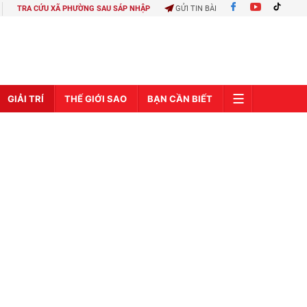
TRA CỨU XÃ PHƯỜNG SAU SÁP NHẬP
GỬI TIN BÀI
GIẢI TRÍ
THẾ GIỚI SAO
BẠN CẦN BIẾT