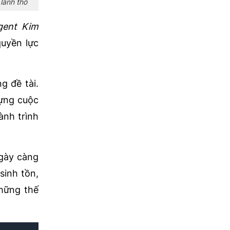
lãnh thổ
gent Kim
quyền lực
g đề tài.
dựng cuộc
ành trình
ngày càng
sinh tồn,
hững thế