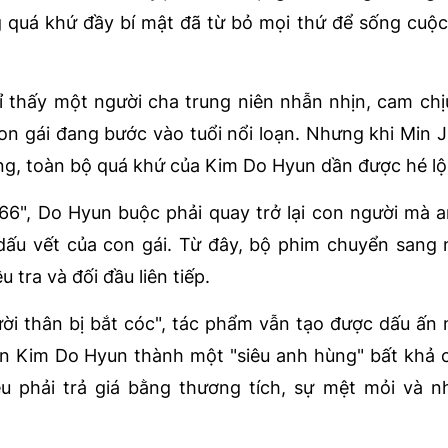
quá khứ đầy bí mật đã từ bỏ mọi thứ để sống cuộc
 thấy một người cha trung niên nhẫn nhịn, cam chị
n gái đang bước vào tuổi nổi loạn. Nhưng khi Min J
ng, toàn bộ quá khứ của Kim Do Hyun dần được hé lộ
6", Do Hyun buộc phải quay trở lại con người mà 
dấu vết của con gái. Từ đây, bộ phim chuyển sang 
tra và đối đầu liên tiếp.
ười thân bị bắt cóc", tác phẩm vẫn tạo được dấu ấn
n Kim Do Hyun thành một "siêu anh hùng" bất khả c
u phải trả giá bằng thương tích, sự mệt mỏi và 