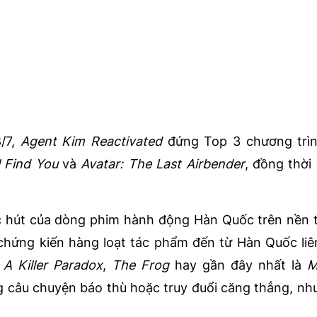
/7,
Agent Kim Reactivated
đứng
Top 3 chương trìn
ll Find You
và
Avatar: The Last Airbender
, đồng thời
ức hút của dòng phim hành động Hàn Quốc trên nền 
 chứng kiến hàng loạt tác phẩm đến từ Hàn Quốc liê
,
A Killer Paradox
,
The Frog
hay gần đây nhất là
M
g câu chuyện báo thù hoặc truy đuổi căng thẳng, n