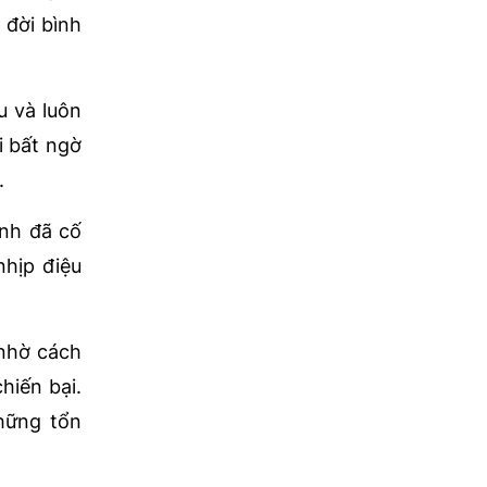
 đời bình
u và luôn
i bất ngờ
.
anh đã cố
nhịp điệu
 nhờ cách
hiến bại.
những tổn