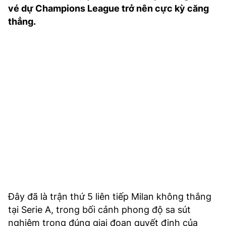
vé dự Champions League trở nên cực kỳ căng
TRA CỨU PHƯỜNG XÃ
thẳng.
CỐNG HIẾN
BÙI XUÂN PHÁI
TIỆN ÍCH
LIÊN HỆ QUẢNG CÁO
Hotline: 0981.119.189
Điện thoại: 024.38254756
MẠNG XÃ HỘI
Đây đã là trận thứ 5 liên tiếp Milan không thắng
tại Serie A, trong bối cảnh phong độ sa sút
nghiêm trọng đúng giai đoạn quyết định của