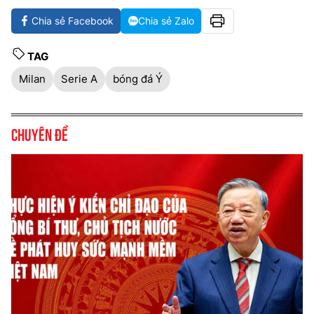
Chia sẻ Facebook
Chia sẻ Zalo
TAG
Milan
Serie A
bóng đá Ý
Chuyên đề