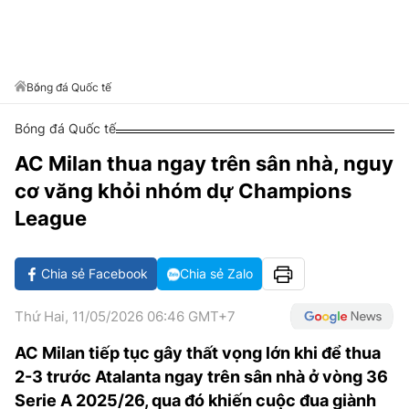
VĂN HÓA SỐNG KHỎE
ĐỌC - XEM
BÓNG ĐÁ
KẾT QUẢ
CÁC CÚP CHÂU ÂU
GOLF
GIẢI TRÍ
NHỊP ĐẬP SỨC KHỎE
DIỄN ĐÀN
VĂN HÓA
BẢNG XẾP HẠNG
DU LỊCH
PHIM
X-QUANG TIN ĐỒN
CÔNG NGHIỆP VĂN HÓA
Bóng đá Quốc tế
GIẢI TRÍ
THẾ GIỚI SAO
TIN TỨC
Bóng đá Quốc tế
ÂM NHẠC
VIẾT LẠI ƯỚC MƠ
AC Milan thua ngay trên sân nhà, nguy
HIGHTECH
ĐIỂM ĐẾN
KBIZ
cơ văng khỏi nhóm dự Champions
TIÊU ĐIỂM - SPOTLIGHT
ẢNH
League
BẠN CẦN BIẾT
ẨM THỰC
Chia sẻ Facebook
Chia sẻ Zalo
INFOGRAPHIC
TƯ VẤN
E-MAGAZINE
Thứ Hai, 11/05/2026 06:46 GMT+7
ẢNH
AC Milan tiếp tục gây thất vọng lớn khi để thua
2-3 trước Atalanta ngay trên sân nhà ở vòng 36
BÁO GIẤY
Serie A 2025/26, qua đó khiến cuộc đua giành