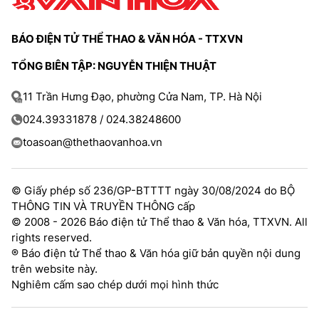
TRA CỨU PHƯỜNG XÃ
BÁO ĐIỆN TỬ THỂ THAO & VĂN HÓA - TTXVN
CỐNG HIẾN
TỔNG BIÊN TẬP: NGUYỄN THIỆN THUẬT
BÙI XUÂN PHÁI
11 Trần Hưng Đạo, phường Cửa Nam, TP. Hà Nội
TIỆN ÍCH
024.39331878 / 024.38248600
LIÊN HỆ QUẢNG CÁO
toasoan@thethaovanhoa.vn
Hotline: 0981.119.189
© Giấy phép số 236/GP-BTTTT ngày 30/08/2024 do BỘ
Điện thoại: 024.38254756
THÔNG TIN VÀ TRUYỀN THÔNG cấp
© 2008 - 2026 Báo điện tử Thể thao & Văn hóa, TTXVN. All
rights reserved.
MẠNG XÃ HỘI
® Báo điện tử Thể thao & Văn hóa giữ bản quyền nội dung
trên website này.
Nghiêm cấm sao chép dưới mọi hình thức